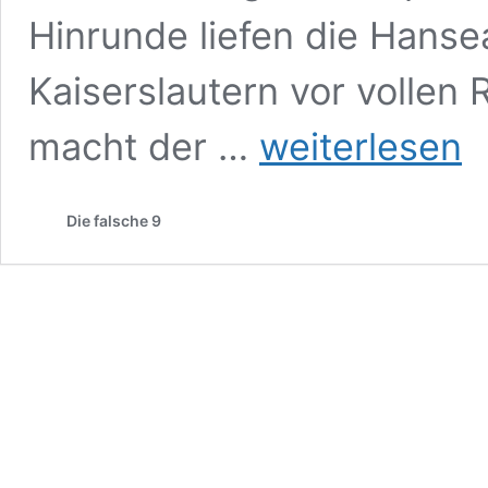
Hinrunde liefen die Hans
Kaiserslautern vor vollen
2.
macht der …
weiterlesen
Bundesliga
22/23:
Zuschauer-
Die falsche 9
und
Auswärtsfahrerzahlen
des
23.
Spieltags