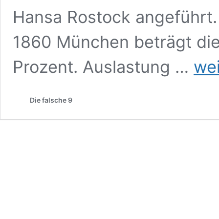
Hansa Rostock angeführt.
1860 München beträgt die
3.
Prozent. Auslastung …
wei
Liga:
Zuscha
und
Die falsche 9
Auswärt