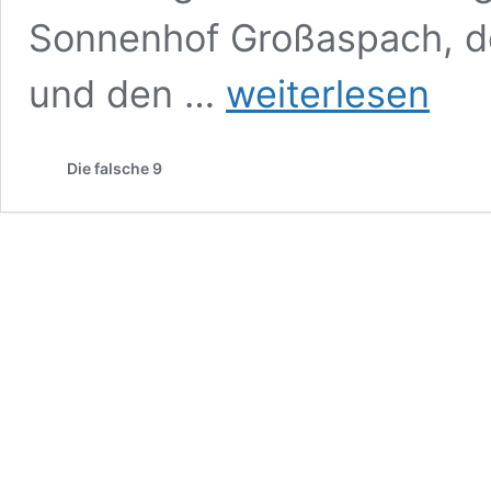
Sonnenhof Großaspach, d
Die
und den …
weiterlesen
Teilnehmer
der
3.
Die falsche 9
Liga
2026/27