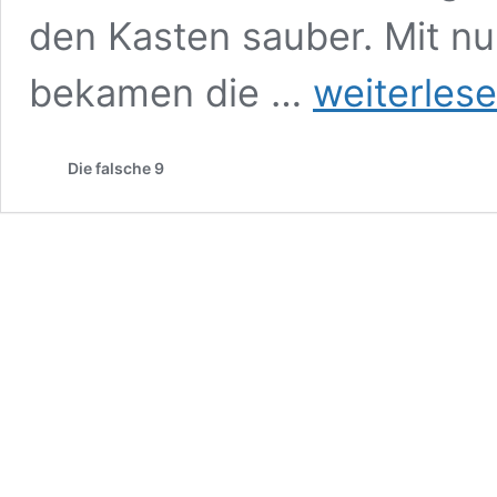
den Kasten sauber. Mit nu
Diese
bekamen die …
weiterles
Spieler
wechselten
von
Die falsche 9
Kaiserslautern
zum
HSV