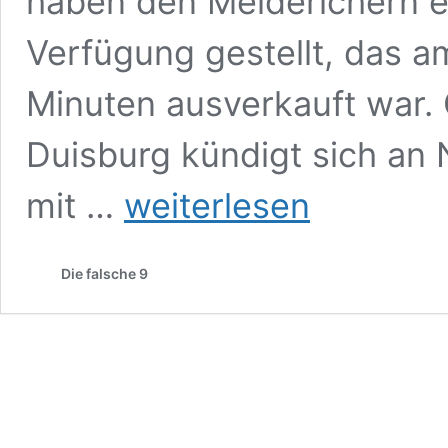
haben den Meiderichern e
Verfügung gestellt, das 
Minuten ausverkauft war.
Duisburg kündigt sich an
MSV
mit …
weiterlesen
Duisburg
mit
Fan-
Die falsche 9
Wahnsinn
bei
Alemannia
Aachen