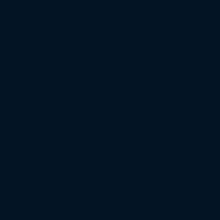
Regionalliga West
Regionalliga Nordost
Regionalliga Südwest
Regionalliga Bayern
Regionalliga Nord
XXL-Zuschauertabelle
XXL-Auswärtsfahrertabelle
Saison 2022/23
Bundesliga
2. Bundesliga
3. Liga
DFB-Pokal
Europapokal
Top Zuschauer
Top Auswärtsfahrer
Saison 2021/22