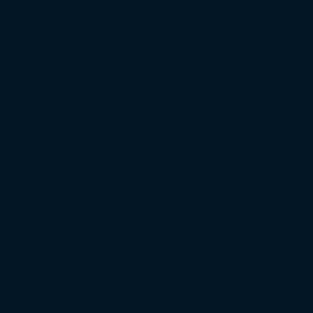
Regionalliga Nordost
Regionalliga Südwest
Regionalliga Bayern
Regionalliga West
Regionalliga Nord
Saison 2025/26
Bundesliga
2. Bundesliga
3. Liga
Regionalliga West
Regionalliga Nordost
Regionalliga Südwest
Regionalliga Bayern
Regionalliga Nord
XXL-Zuschauertabelle
XXL-Auswärtsfahrertabelle