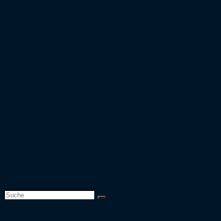
Bundesliga
2. Bundesliga
Saison 2019/20
Bundesliga
2. Bundesliga
3. Liga
DFB-Pokal
Europapokal
Top 50 Zuschauer
Top 25 Auswärtsfahrer
Europapokal
Verbandspokal
Team
Website-Suche umschalten