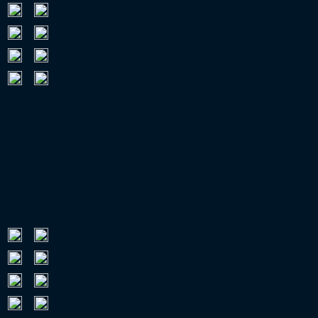
–
445
80
–
262
50
–
251
50
–
250
5
31. Spieltag
Vor einer Rekordkulisse fand die große Aufstiegsparty von 
der Backhaus-Elf des Jahres. Die Fans aus Bocholt stellten 
wurde Adam Bodzek verabschiedet. Fast 2.500 Fans kamen i
Zuschauer
Gäste
–
31.034
920
–
3.272
350
–
2.475
10
–
2.031
27