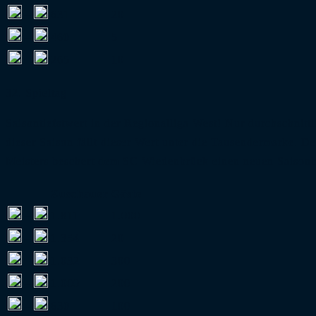
–
631
20
–
460
5
–
265
10
32. Spieltag
Saisontiefstwert in der Regionalliga West! Nur durchschnitt
dieser Saison fällt dieser Wert unter die Tausendermarke. 
Meisters beschert dem SC Wiedenbrück einen neuen Saisonb
Zuschauer
Gäste
–
1.811
1.000
–
1.354
20
–
1.032
300
–
1.000
200
–
630
100