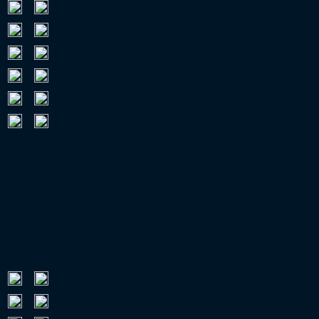
–
2.200
180
–
820
50
–
760
40
–
374
25
–
321
30
–
256
25
28. Spieltag
Durchschnittlich 1.442 Zuschauer waren am
28. Spieltag
in 
Partie zwischen Wuppertal und Oberhausen. Als letzter Regi
Tausendermarke. Das Spiel gegen den Spitzenreiter aus Aac
Zuschauer
Gäste
–
3.391
150
–
2.700
2.000