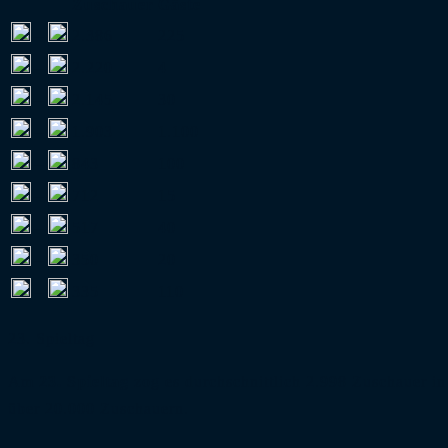
Zuschauer
Gäste
–
2.386
225
–
2.220
4
–
2.145
30
–
1.903
1.100
–
843
100
–
712
15
–
517
40
–
350
20
–
335
110
23. Spieltag
Am
23.
Spieltag
zog es durchschnittlich 2.998 Zuschauer in
über 20.000 Zuschauern.