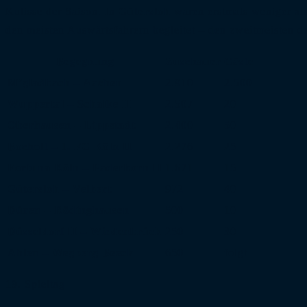
Kulisse der Saison. In
Gütersloh
waren erstmals weniger al
den meisten Auswärtsfahrern begleitet – den zweitmeisten de
Begegnung
Zuschauer
Gäste
M’gladbach – Aachen
2.910
2.500
Wuppertal – Schalke II
2.507
20
Oberhausen – Lippstadt
2.400
50
Bocholt – 1. FC Köln II
2.276
25
Fortuna Köln – Paderborn II
1.671
15
Gütersloh – Velbert
972
40
Düren – Rödinghausen
500
10
Düsseldorf II – Wiedenbrück
250
30
Ahlen – Wegberg Beeck
650
folgt
19. Spieltag