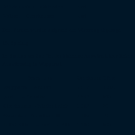
Wiedenbrück – Gütersloh
verl.
Velbert – Oberhausen
verl.
Drei Partien wurden aufgrund der Witterung abgesagt.
18. Spieltag
Im Stadion am Zoo fiel der bisherige Auswärtsfahrer-Rekord
Auswärtssieg in Wuppertal.
Begegnung
Zuschauer
Gäste
Wuppertal – Aachen
5.617
3.000
Bocholt – Schalke
2.835
660
Oberhausen – Wiedenbrück
1.902
20
Gütersloh -Paderborn II
1.186
10
1. FC Köln II – Fortuna Köln
1.100
600
Lippstadt – Velbert
762
folgt