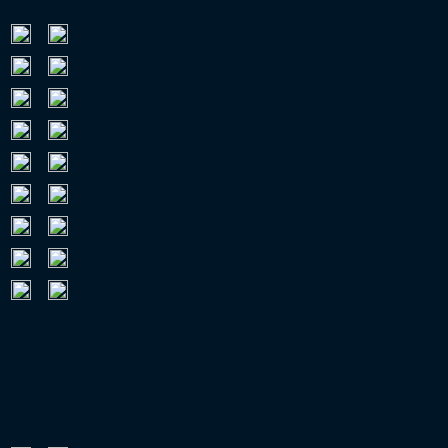
Zuschauer
Gäste
–
20.800
400
–
2.384
25
–
827
25
–
680
80
–
620
400
–
590
25
–
440
10
–
388
50
–
250
50
22. Spieltag
Durchschnittlich 1.268 Zuschauer kamen zu den Spielen des 
Zuschauer
Gäste