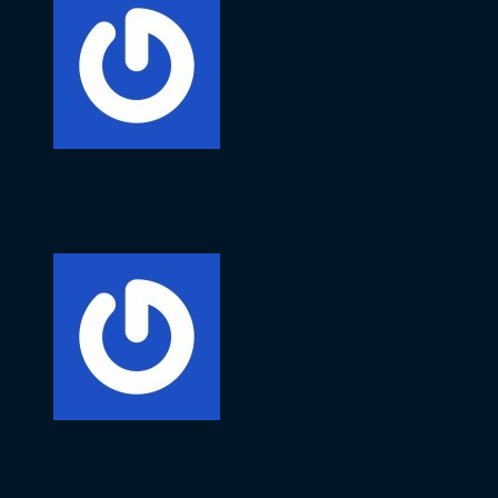
Refex99
22. Januar 2020
Antworten
Tja alle Labern von Hertha bekommt ihr Stadion nicht
Paul
28. Dezember 2019
Antworten
Offenbach bleibt Asozial!