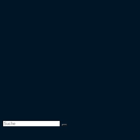
Bundesliga
2. Bundesliga
Saison 2019/20
Bundesliga
2. Bundesliga
3. Liga
DFB-Pokal
Europapokal
Top 50 Zuschauer
Top 25 Auswärtsfahrer
Europapokal
Verbandspokal
Team
Website-Suche umschalten