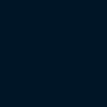
XXL-Heimbereich-Auslastung
XXL-Gästeblock-Auslastung
Saison 2024/25
Bundesliga
2. Bundesliga
3. Liga
Regionalliga West
Regionalliga Nordost
Regionalliga Südwest
Regionalliga Bayern
Regionalliga Nord
XXL-Zuschauertabelle
XXL-Auswärtsfahrertabelle
Saison 2023/24
Bundesliga
2. Bundesliga
3. Liga