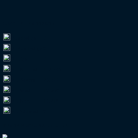
ZUSCHAUER 2026/27
Bundesliga
0
2. Bundesliga
0
3. Liga
0
RL Nordost
112.246
RL Bayern
26.522
RL West
10.669
RL Nord
10.218
RL Südwest
0
VERBANDSPOKAL-GUIDE