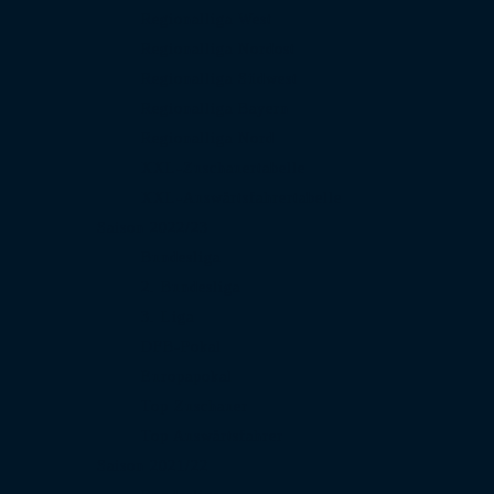
Regionalliga West
Regionalliga Nordost
Regionalliga Südwest
Regionalliga Bayern
Regionalliga Nord
XXL-Zuschauertabelle
XXL-Auswärtsfahrertabelle
Saison 2022/23
Bundesliga
2. Bundesliga
3. Liga
DFB-Pokal
Europapokal
Top Zuschauer
Top Auswärtsfahrer
Saison 2021/22