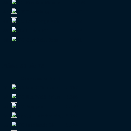
46.
SC Preußen Münster
12.268
47.
SV Elversberg
9.489
48.
FC Erzgebirge Aue
8.972
49.
Hallescher FC
7.543
50.
FC Carl Zeiss Jena
7.001
Plätze 51 bis 75
Zuschauerschnitt
51.
Kickers Offenbach
6.767
52.
FC Rot-Weiß Erfurt
6.306
53.
SV Meppen
6.130
54.
SpVgg Unterhaching
5.737
55.
FC Ingolstadt 04
5.724