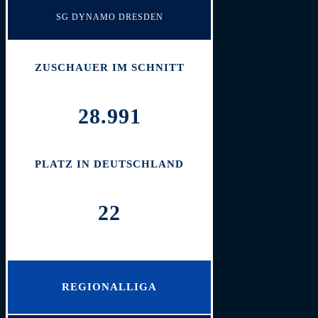
SG DYNAMO DRESDEN
ZUSCHAUER IM SCHNITT
28.991
PLATZ IN DEUTSCHLAND
22
REGIONALLIGA