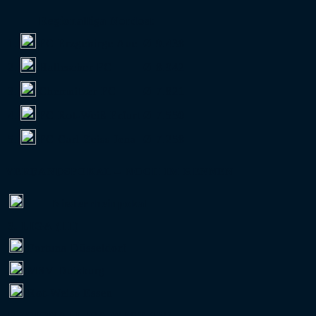
Regionalliga Nordost
1.
FC Erzgebirge Aue
Ø 9.438
2.
Hallescher FC
Ø 8.942
3.
Chemnitzer FC
Ø 7.821
4.
FC Rot-Weiß Erfurt
Ø 7.550
5.
FC Carl Zeiss Jena
Ø 7.258
VERBANDSPOKAL – NOCH IM RENNEN
Niederrheinpokal
3. LIGA (III)
Fortuna Düsseldorf
MSV Duisburg
Rot-Weiss Essen
REGIONALLIGA WEST (IV)