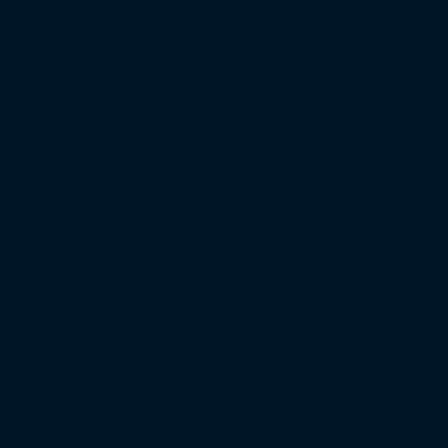
XXL-Heimbereich-Auslastung
XXL-Gästeblock-Auslastung
Saison 2024/25
Bundesliga
2. Bundesliga
3. Liga
Regionalliga West
Regionalliga Nordost
Regionalliga Südwest
Regionalliga Bayern
Regionalliga Nord
XXL-Zuschauertabelle
XXL-Auswärtsfahrertabelle
Saison 2023/24
Bundesliga
2. Bundesliga
3. Liga