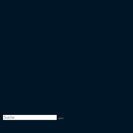
Bundesliga
2. Bundesliga
Saison 2019/20
Bundesliga
2. Bundesliga
3. Liga
DFB-Pokal
Europapokal
Top 50 Zuschauer
Top 25 Auswärtsfahrer
Europapokal
Verbandspokal
Team
Website-Suche umschalten