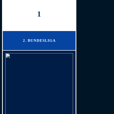
1
2. BUNDESLIGA