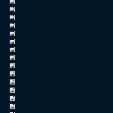
4.
VfB Stuttgart
59.265
5.
Eintracht Frankfurt
57.588
6.
Hamburger SV
56.324
7.
Hertha BSC
53.193
8.
Borussia M’gladbach
53.101
9.
1. FC Köln
49.929
10.
1. FC Kaiserslautern
46.348
11.
RB Leipzig
45.039
12.
Fortuna Düsseldorf
41.488
13.
Werder Bremen
41.350
14.
Hannover 96
38.300
15.
1. FC Nürnberg
37.480
16.
SC Freiburg
34.153
17.
1. FSV Mainz 05
32.237