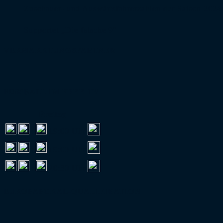
Zuschauer- und Auswärtsfahrerzahlen der Saison 2024
Supportet „Die falsche 9“
VERMARKTUNGSPARTNER
FUSSBALL IM FREE-TV
Freitag
:
19:00 Uhr
:
19:00 Uhr
:
20:30 Uhr
EUROPAPOKAL-QUALIFIKATION