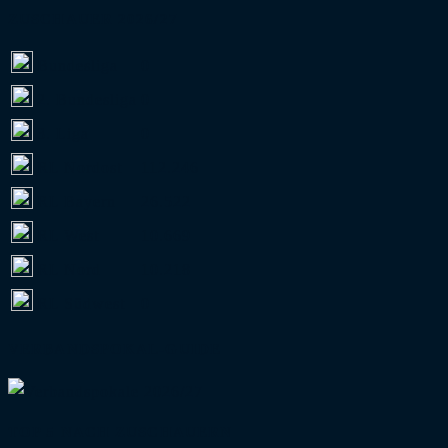
ZUSCHAUER 2026/27
Bundesliga
0
2. Bundesliga
0
3. Liga
0
RL Nordost
112.246
RL Bayern
26.522
RL West
10.669
RL Nord
10.218
RL Südwest
0
VERBANDSPOKAL-GUIDE
TOP 5 NACH ZUSCHAUERN