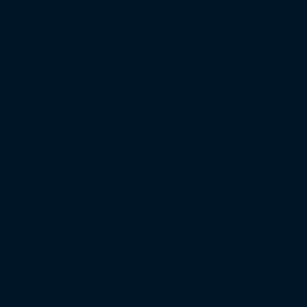
Regionalliga Nordost
Regionalliga Südwest
Regionalliga Bayern
Regionalliga West
Regionalliga Nord
Saison 2025/26
Bundesliga
2. Bundesliga
3. Liga
Regionalliga West
Regionalliga Nordost
Regionalliga Südwest
Regionalliga Bayern
Regionalliga Nord
XXL-Zuschauertabelle
XXL-Auswärtsfahrertabelle