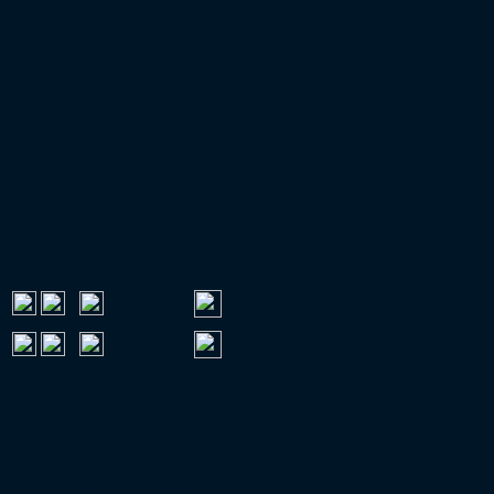
Die Zuschauerzahlen entnehmen wir den Pressemitteilungen. 
werden die Gästefans im Gästeblock und außerhalb des Gäst
und können abweichen.
VERMARKTUNGSPARTNER
FUSSBALL IM FREE-TV
Samstag
:
14:30 Uhr
:
20:30 Uhr
EUROPAPOKAL-QUALIFIKATION
ZUSCHAUER 2026/27