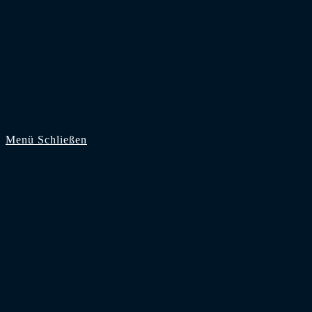
Zum Inhalt springen
Menü
Schließen
Start
Supporter
Zuschauer
Saison 2026/27
Bundesliga
2. Bundesliga
3. Liga