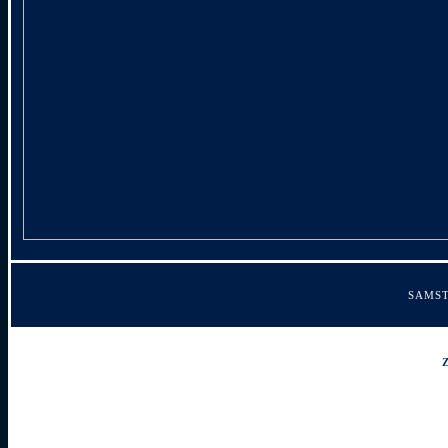
SAMST