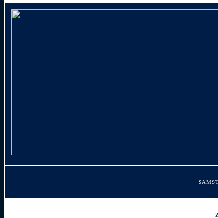
SAMST