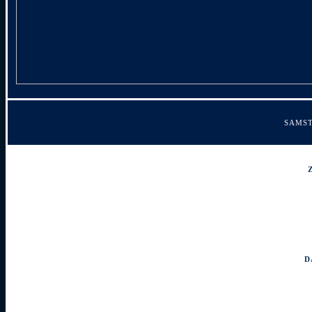
SAMST
D