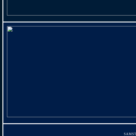
SAMST