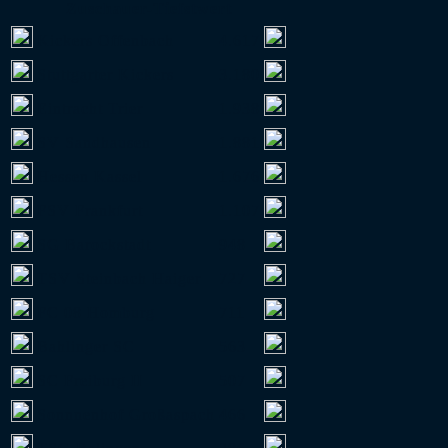
Zuschauer-Tiefstwert
Kickers Offenbach
4.617
Stuttgarter Kickers
3.180
Eintracht Trier
1.938
SV Sandhausen
1.881
Hessen Kassel
1.676
FSV Frankfurt
1.107
SG Barockstadt
948
TSV Steinbach Haiger
727
FC 08 Homburg
711
Bahlinger SC
563
SC Freiburg II
507
Sonnnenhof Großaspach
466