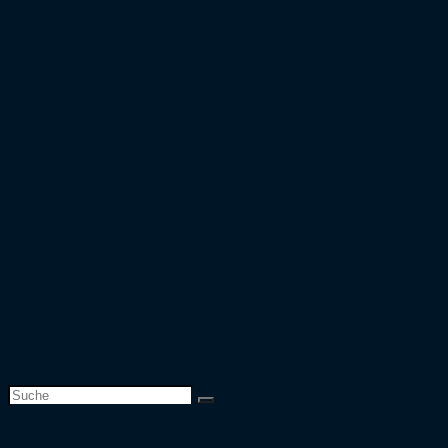
Bundesliga
2. Bundesliga
Saison 2019/20
Bundesliga
2. Bundesliga
3. Liga
DFB-Pokal
Europapokal
Top 50 Zuschauer
Top 25 Auswärtsfahrer
Europapokal
Verbandspokal
Team
Website-Suche umschalten