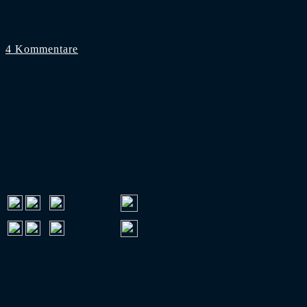
234 Vereine streben in dieser Europapokal-Saison nach ein
4 Kommentare
16. März 2024
VERMARKTUNGSPARTNER
FUSSBALL IM FREE-TV
Samstag
:
14:30 Uhr
:
20:30 Uhr
EUROPAPOKAL-QUALIFIKATION