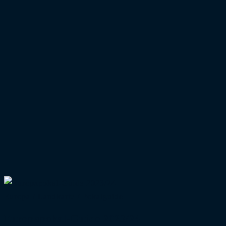
Europa
/
Landkarte
/
Pokalguide
Europapokal-Guide 2023/24