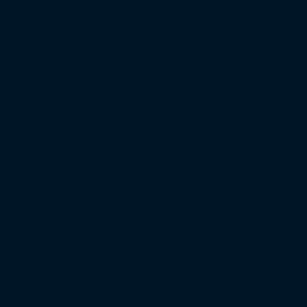
Regionalliga West
Regionalliga Nordost
Regionalliga Südwest
Regionalliga Bayern
Regionalliga Nord
XXL-Zuschauertabelle
XXL-Auswärtsfahrertabelle
Saison 2022/23
Bundesliga
2. Bundesliga
3. Liga
DFB-Pokal
Europapokal
Top Zuschauer
Top Auswärtsfahrer
Saison 2021/22