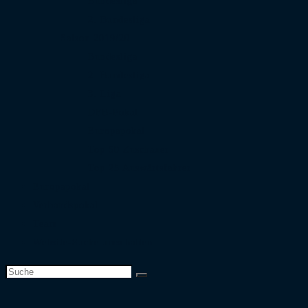
Bundesliga
2. Bundesliga
Saison 2019/20
Bundesliga
2. Bundesliga
3. Liga
DFB-Pokal
Europapokal
Top 50 Zuschauer
Top 25 Auswärtsfahrer
Europapokal
Verbandspokal
Team
Website-Suche umschalten