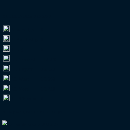
ZUSCHAUER 2026/27
Bundesliga
0
2. Bundesliga
0
3. Liga
0
RL Nordost
112.246
RL Bayern
26.522
RL West
10.669
RL Nord
10.218
RL Südwest
0
VERBANDSPOKAL-GUIDE