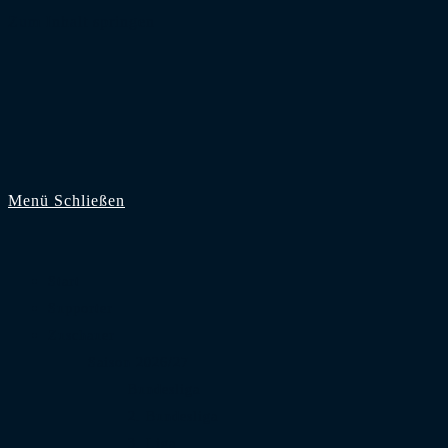
Zum Inhalt springen
Menü
Schließen
Start
Supporter
Zuschauer
Saison 2026/27
Bundesliga
2. Bundesliga
3. Liga