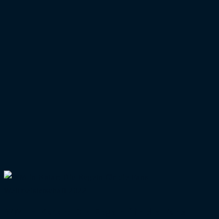
Weltmeisterschaft 2022
WM in Katar: Die Regeln für die Fans