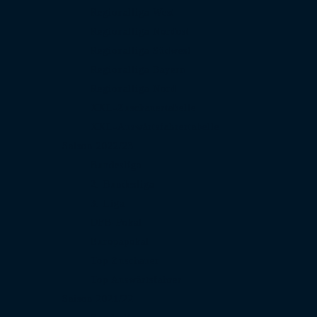
Regionalliga West
Regionalliga Nordost
Regionalliga Südwest
Regionalliga Bayern
Regionalliga Nord
XXL-Zuschauertabelle
XXL-Auswärtsfahrertabelle
Saison 2022/23
Bundesliga
2. Bundesliga
3. Liga
DFB-Pokal
Europapokal
Top Zuschauer
Top Auswärtsfahrer
Saison 2021/22