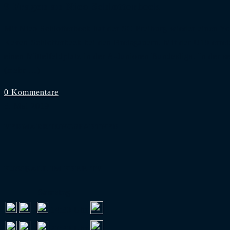
9 Fragen an Nico Schlotterbeck
Mit Nico Schlotterbeck hat der SC Freiburg wieder einen You
Keven Schlotterbeck bei den Breisgauern. Mit der U19 erreic
einen Mittelfeldplatz in der A-Junioren Bundesliga. In der 
(mehr …)
0 Kommentare
5. Mai 2019
VERMARKTUNGSPARTNER
FUSSBALL IM FREE-TV
Samstag
:
14:30 Uhr
:
20:30 Uhr