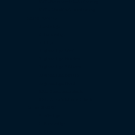
XXL-Heimbereich-Auslastung
XXL-Gästeblock-Auslastung
Saison 2024/25
Bundesliga
2. Bundesliga
3. Liga
Regionalliga West
Regionalliga Nordost
Regionalliga Südwest
Regionalliga Bayern
Regionalliga Nord
XXL-Zuschauertabelle
XXL-Auswärtsfahrertabelle
Saison 2023/24
Bundesliga
2. Bundesliga
3. Liga