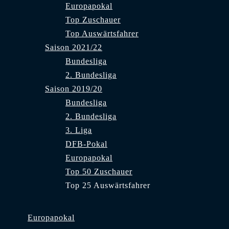
Europapokal
Top Zuschauer
Top Auswärtsfahrer
Saison 2021/22
Bundesliga
2. Bundesliga
Saison 2019/20
Bundesliga
2. Bundesliga
3. Liga
DFB-Pokal
Europapokal
Top 50 Zuschauer
Top 25 Auswärtsfahrer
Europapokal