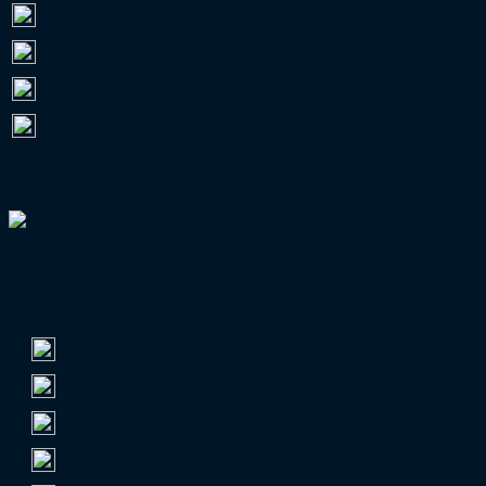
RL Bayern
26.522
RL West
10.669
RL Nord
10.218
RL Südwest
0
VERBANDSPOKAL-GUIDE
TOP 5 NACH ZUSCHAUERN
Regionalliga Nordost
1.
FC Erzgebirge Aue
Ø 9.438
2.
Hallescher FC
Ø 8.942
3.
Chemnitzer FC
Ø 7.821
4.
FC Rot-Weiß Erfurt
Ø 7.550