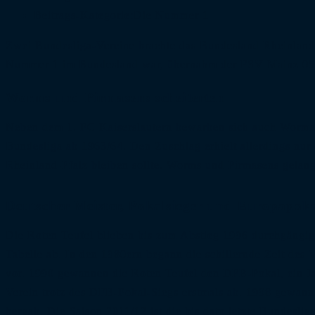
Beitrags-Kategorie:
Die Nummer 1
Zwei Bundesliga-Vereine brachte das Bundesland Rheinlan
Nummer 1 im Bundesland war, übernahm der FSV Mainz 05 s
Worms und Pirmasens scheiterten
Neben dem 1. FC Kaiserslautern bewarben sich auch Wormat
Bundesliga ab 1963/64. Den Zuschlag erhielt allerdings nur 
Rheinland-Pfalz bleiben sollte. Worms und Pirmasens gelang 
Deutscher Meister, Pokalsieger und Europapok
Die Roten Teufel blieben bis zum Abstieg 1996 durchgängig 
Tabelle ab. In den 1980ern begann die schillernde Zeit des 
vor. 1990 gewannen die Roten Teufel den DFB-Pokal, ein Jahr
Verein trotz des DFB-Pokal-Siegs erstmals ab. 1998 gewann 
bergab. Die Saison 2011/12 ist die bis dato letzte Bundeslig