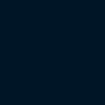
Beitrag veröffentlicht:
11. Juli 2023
Beitrags-Kategorie:
2. Bundesliga
/
Zuschauerzahlen
Das ging fix! Das Eröffnungsspiel der 2. Bundesliga – zwi
Eine Stunden nach dem Mitglieder-Verkaufsstart sind für die 
Lediglich einige Business-Karten können noch erworben werd
Hamburger. Der FC Schalke 04 erhält ein Kartenkontingent 
ein. Beim letzten Aufeinandertreffen gab es noch massive
1:1-Unentschieden.
Foto: Instagram @foto_matze
Die Fans des HSV machen damit da weiter, wo sie aufgehört
Heimbereich kein Platz mehr frei. In der Saison 2022/23 wa