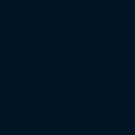
deutschlandweit stehen die Hanseaten damit auf Rang 5
.
[the_ad id=“3219″]
Fanandrang auch beim FC Schalke 04
Aber auch bei den Gästen aus Gelsenkirchen ist der Fanan
die Hinrunden-Heimspiele – vorerst – für ausverkauft. Auch 
Angebot.
In der vergangenen Saison wurde der Revierklu
Teuerste Dauerkarten der 2. Bundesliga
Für ihren Verein müssen beide Fanlager allerdings tief in d
Dauerkartenpreise der 2. Bundesliga:
2. Bundesliga: Preisvergleich der Dauerkarten 2023/24
Autor:
Christian Link
Weitere Artikel ansehen