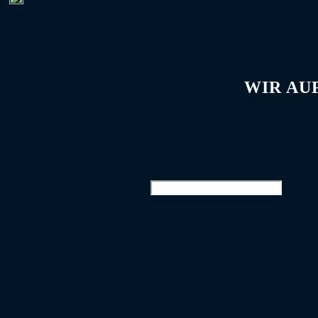
→ Zur kompletten Tabelle
WIR AU
Die falsche 9 © 2026. Alle Rechte vorbehalten. |
Impressum
Diese Website durchsuchen
Suchbegriff... [Enter-Taste]