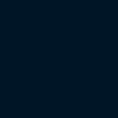
Regionalliga West
Regionalliga Nordost
Regionalliga Südwest
Regionalliga Bayern
Regionalliga Nord
XXL-Zuschauertabelle
XXL-Auswärtsfahrertabelle
Saison 2022/23
Bundesliga
2. Bundesliga
3. Liga
DFB-Pokal
Europapokal
Top Zuschauer
Top Auswärtsfahrer
Saison 2021/22