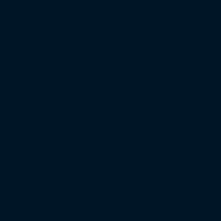
Regionalliga Nordost
Regionalliga Südwest
Regionalliga Bayern
Regionalliga West
Regionalliga Nord
Saison 2025/26
Bundesliga
2. Bundesliga
3. Liga
Regionalliga West
Regionalliga Nordost
Regionalliga Südwest
Regionalliga Bayern
Regionalliga Nord
XXL-Zuschauertabelle
XXL-Auswärtsfahrertabelle