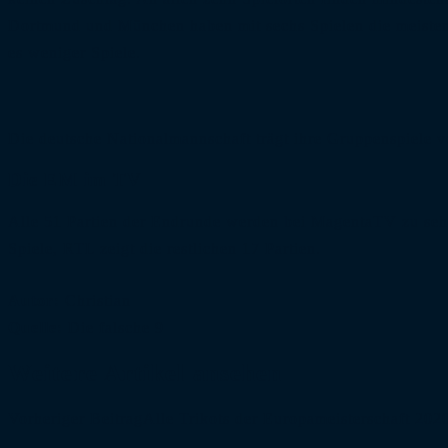
Dortmund und München haben mit sechs Spielen die meisten. 
es weniger Spiele.
Die deutsche Nationalmannschaft trägt ihre Gruppenspiele vo
Die EM im TV
Alle 51 Partien der Endrunde werden bei MagentaTV zu s
Spiele, RTL zeigt die restlichen 17 Partien.
Autor:
Christian
Quelle:
Die falsche 9
Weitere Artikel ansehen
Vorheriger Beitrag
Alle Trikots der Europameisterschaft 202