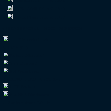
3.
Chemnitzer FC
Ø 7.821
4.
FC Rot-Weiß Erfurt
Ø 7.550
5.
FC Carl Zeiss Jena
Ø 7.258
VERBANDSPOKAL – NOCH IM RENNEN
Niederrheinpokal
3. LIGA (III)
Fortuna Düsseldorf
MSV Duisburg
Rot-Weiss Essen
REGIONALLIGA WEST (IV)
1. FC Bocholt
Rot-Weiß Oberhausen
→ Zur kompletten Tabelle