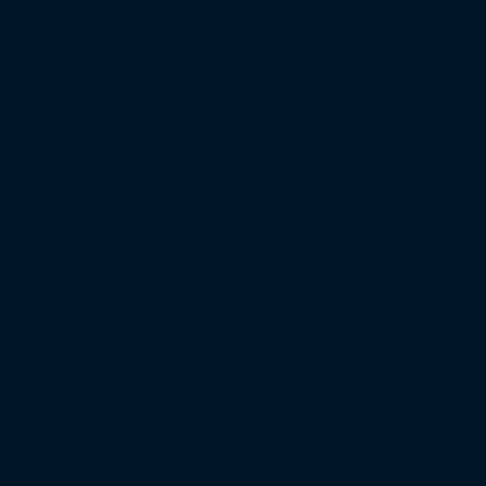
Beitrags-Kategorie:
Europameisterschaft
Das Finale der Europameisterschaft 2024 findet in Berlin st
geben euch einen Überblick über die wichtigsten Infos zur
Auslosungen der Qualifikation und der Endru
In insgesamt zehn deutschen Städten wird die Europameisters
Qualifikation findet am 9. Oktober 2022 in Frankfurt stat
Nationen werden im Sommer 2024 bei der Europameister antr
Europas“ steht.
Bewerber und Austragungsorte
Ursprünglich bewarben sich 18 Städte und Stadien für die A
Kaiserslautern zogen ihre Bewerbungen zurück. Bremen, 
keinen Zuschlag. An allen zehn Spielorten finden mindestens