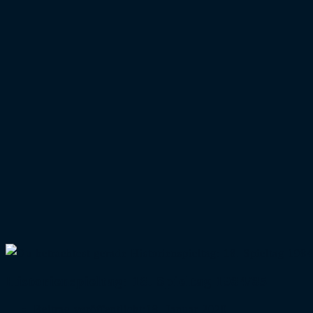
Historienspieltag: 18. Spieltag 1984/85
Beitrag veröffentlicht:
18. Januar 2020