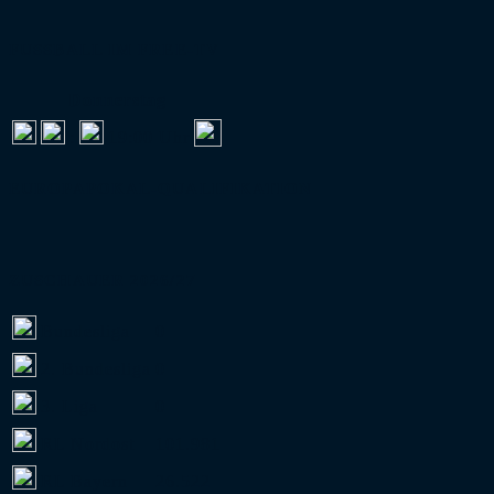
FUSSBALL IM FREE-TV
Donnerstag
:
19:00 Uhr
EUROPAPOKAL-QUALIFIKATION
ZUSCHAUER 2026/27
Bundesliga
0
2. Bundesliga
0
3. Liga
0
RL Nordost
101.981
RL Bayern
26.522