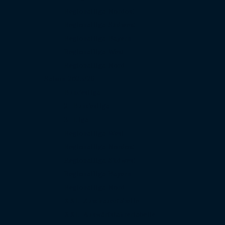
Regionalliga Nordost
Regionalliga Südwest
Regionalliga Bayern
Regionalliga West
Regionalliga Nord
Saison 2025/26
Bundesliga
2. Bundesliga
3. Liga
Regionalliga West
Regionalliga Nordost
Regionalliga Südwest
Regionalliga Bayern
Regionalliga Nord
XXL-Zuschauertabelle
XXL-Auswärtsfahrertabelle