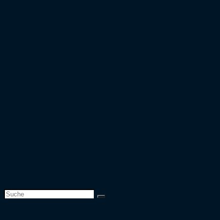
Bundesliga
2. Bundesliga
Saison 2019/20
Bundesliga
2. Bundesliga
3. Liga
DFB-Pokal
Europapokal
Top 50 Zuschauer
Top 25 Auswärtsfahrer
Europapokal
Verbandspokal
Team
Website-Suche umschalten