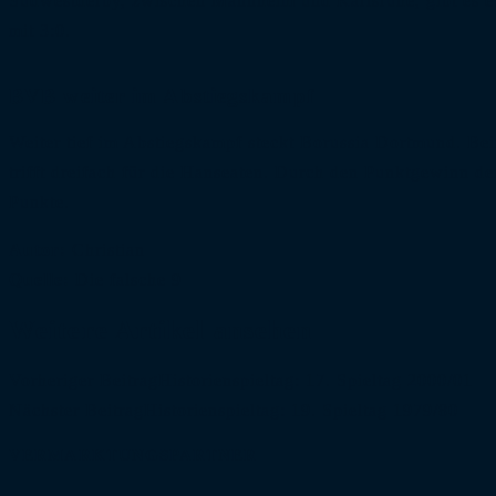
Südwestderby, zwischen Mannheim und Karlsruhe, gibt es eb
mit 3:0.
BVB weiter im Abstiegskampf
Weiter tief im Abstiegskampf steckt Borussia Dortmund. B
trifft dreifach für die Hanseaten. Durch den Punktgewinn de
Punkte.
Autor:
Christian
Quelle:
Die falsche 9
Weitere Artikel ansehen
Vorheriger Beitrag
Historienspieltag: 17. Spieltag 2000/01
Nächster Beitrag
Historienspieltag: 19. Spieltag 1979/80
VERMARKTUNGSPARTNER