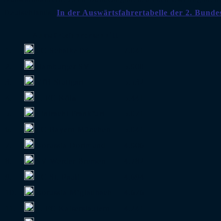
Deutschlands.
In der Auswärtsfahrertabelle der 2. Bunde
Auswärtsfahrerschnitt
1.
FC Schalke 04
7.041
2.
Hamburger SV
5.900
3.
VfB Stuttgart
5.532
4.
1. FC Köln
5.441
5.
Eintracht Frankfurt
5.071
6.
FC Bayern München
5.041
7.
Borussia Dortmund
4.906
8.
SV Werder Bremen
4.782
9.
FC St. Pauli
4.694
10.
Borussia M’gladbach
4.676
11.
1. FC Kaiserslautern
4.241