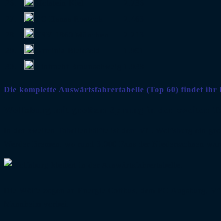
26.
Holstein Kiel
2.736
27.
FC Hansa Rostock
2.463
28.
TSV 1860 München
2.213
29.
Arminia Bielefeld
1.991
30.
Eintracht Braunschweig
1.938
Die komplette Auswärtsfahrertabelle (Top 60) findet ihr 
Wolfsburg mit großem Sprung in der zweiten Ta
In der zweiten Tabellenhälfte ist dem VfL Wolfsburg ein gr
Werder Bremen, wo rund 3.000 Fans der Niedersachsen waren
Die Wölfe zogen an Energie Cottbus, dem FC Augsburg, Vf
Mannheim vorbei.