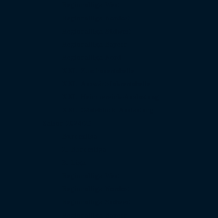
Regionalliga West
Regionalliga Nordost
Regionalliga Südwest
Regionalliga Bayern
Regionalliga Nord
XXL-Zuschauertabelle
XXL-Auswärtsfahrertabelle
XXL-Heimbereich-Auslastung
XXL-Gästeblock-Auslastung
Saison 2024/25
Bundesliga
2. Bundesliga
3. Liga
Regionalliga West
Regionalliga Nordost
Regionalliga Südwest
Regionalliga Bayern