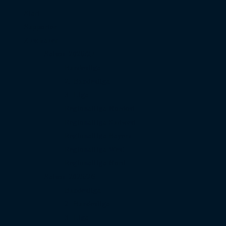
Start
Supporter
Zuschauer
Saison 2026/27
Bundesliga
2. Bundesliga
3. Liga
Regionalliga Nordost
Regionalliga Südwest
Regionalliga Bayern
Regionalliga West
Regionalliga Nord
Saison 2025/26
Bundesliga
2. Bundesliga
3. Liga