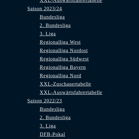
XXL-Auswärtsfahrertabelle
Saison 2023/24
Bundesliga
2. Bundesliga
3. Liga
Regionalliga West
Regionalliga Nordost
Regionalliga Südwest
Regionalliga Bayern
Regionalliga Nord
XXL-Zuschauertabelle
XXL-Auswärtsfahrertabelle
Saison 2022/23
Bundesliga
2. Bundesliga
3. Liga
DFB-Pokal