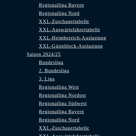
Regionalliga Bayern
Regionalliga Nord
XXL-Zuschauertabelle
XXL-Auswärtsfahrertabelle
XXL-Heimbereich-Auslastung
XXL-Gästeblock-Auslastung
Saison 2024/25
Bundesliga
2. Bundesliga
3. Liga
Regionalliga West
Regionalliga Nordost
Regionalliga Südwest
Regionalliga Bayern
Regionalliga Nord
XXL-Zuschauertabelle