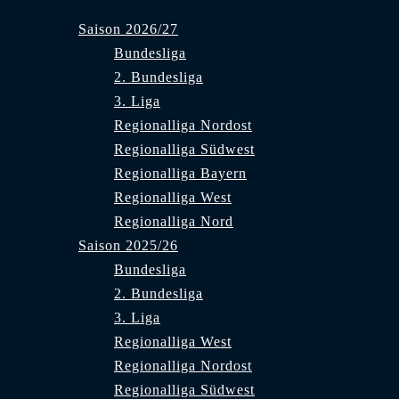
Saison 2026/27
Bundesliga
2. Bundesliga
3. Liga
Regionalliga Nordost
Regionalliga Südwest
Regionalliga Bayern
Regionalliga West
Regionalliga Nord
Saison 2025/26
Bundesliga
2. Bundesliga
3. Liga
Regionalliga West
Regionalliga Nordost
Regionalliga Südwest