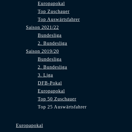
Europapokal
Top Zuschauer
Top Auswärtsfahrer
Saison 2021/22
Bundesliga
2. Bundesliga
Saison 2019/20
Bundesliga
2. Bundesliga
3. Liga
DFB-Pokal
Europapokal
Top 50 Zuschauer
Top 25 Auswärtsfahrer
Europapokal