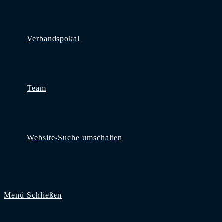
Verbandspokal
Team
Website-Suche umschalten
Menü
Schließen