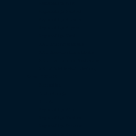
Regionalliga West
Regionalliga Nordost
Regionalliga Südwest
Regionalliga Bayern
Regionalliga Nord
XXL-Zuschauertabelle
XXL-Auswärtsfahrertabelle
XXL-Heimbereich-Auslastung
XXL-Gästeblock-Auslastung
Saison 2024/25
Bundesliga
2. Bundesliga
3. Liga
Regionalliga West
Regionalliga Nordost
Regionalliga Südwest
Regionalliga Bayern