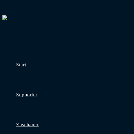
Zum Inhalt springen
Start
Supporter
Zuschauer