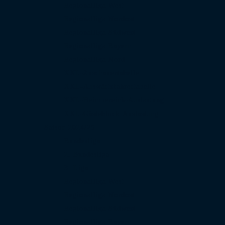
Regionalliga West
Regionalliga Nordost
Regionalliga Südwest
Regionalliga Bayern
Regionalliga Nord
XXL-Zuschauertabelle
XXL-Auswärtsfahrertabelle
XXL-Heimbereich-Auslastung
XXL-Gästeblock-Auslastung
Saison 2024/25
Bundesliga
2. Bundesliga
3. Liga
Regionalliga West
Regionalliga Nordost
Regionalliga Südwest
Regionalliga Bayern