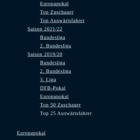
Europapokal
Top Zuschauer
Top Auswärtsfahrer
Saison 2021/22
Bundesliga
2. Bundesliga
Saison 2019/20
Bundesliga
2. Bundesliga
3. Liga
DFB-Pokal
Europapokal
Top 50 Zuschauer
Top 25 Auswärtsfahrer
Europapokal