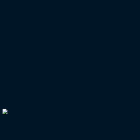
Foto: Instagram: @runningriotmedia
Dresden gegen Regensburg und das Ende mind