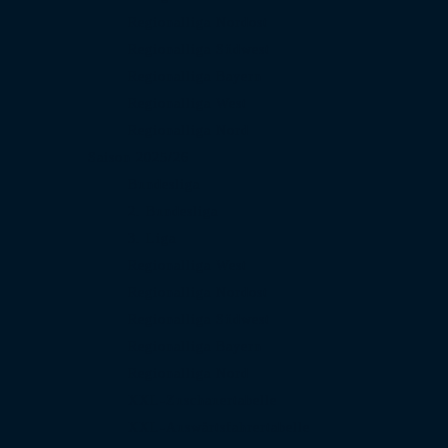
Regionalliga Nordost
Regionalliga Südwest
Regionalliga Bayern
Regionalliga West
Regionalliga Nord
Saison 2025/26
Bundesliga
2. Bundesliga
3. Liga
Regionalliga West
Regionalliga Nordost
Regionalliga Südwest
Regionalliga Bayern
Regionalliga Nord
XXL-Zuschauertabelle
XXL-Auswärtsfahrertabelle