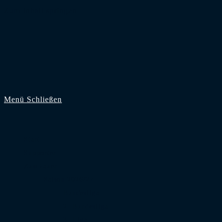
Zum Inhalt springen
Menü
Schließen
Start
Supporter
Zuschauer
Saison 2026/27
Bundesliga
2. Bundesliga
3. Liga