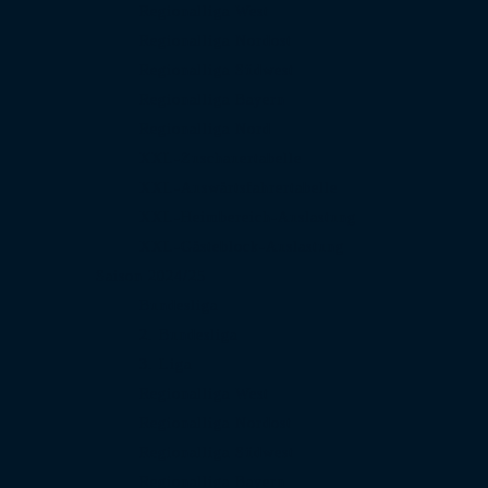
Regionalliga West
Regionalliga Nordost
Regionalliga Südwest
Regionalliga Bayern
Regionalliga Nord
XXL-Zuschauertabelle
XXL-Auswärtsfahrertabelle
XXL-Heimbereich-Auslastung
XXL-Gästeblock-Auslastung
Saison 2024/25
Bundesliga
2. Bundesliga
3. Liga
Regionalliga West
Regionalliga Nordost
Regionalliga Südwest
Regionalliga Bayern