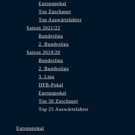
Europapokal
Top Zuschauer
Top Auswärtsfahrer
Saison 2021/22
Bundesliga
2. Bundesliga
Saison 2019/20
Bundesliga
2. Bundesliga
3. Liga
DFB-Pokal
Europapokal
Top 50 Zuschauer
Top 25 Auswärtsfahrer
Europapokal