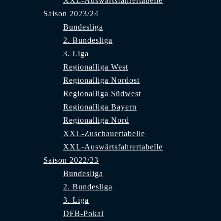
XXL-Auswärtsfahrertabelle
Saison 2023/24
Bundesliga
2. Bundesliga
3. Liga
Regionalliga West
Regionalliga Nordost
Regionalliga Südwest
Regionalliga Bayern
Regionalliga Nord
XXL-Zuschauertabelle
XXL-Auswärtsfahrertabelle
Saison 2022/23
Bundesliga
2. Bundesliga
3. Liga
DFB-Pokal