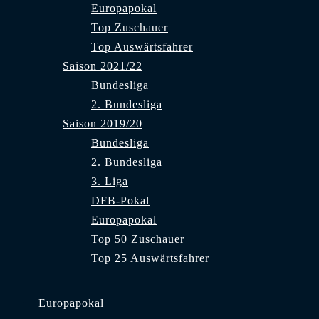
Europapokal
Top Zuschauer
Top Auswärtsfahrer
Saison 2021/22
Bundesliga
2. Bundesliga
Saison 2019/20
Bundesliga
2. Bundesliga
3. Liga
DFB-Pokal
Europapokal
Top 50 Zuschauer
Top 25 Auswärtsfahrer
Europapokal