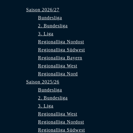
Saison 2026/27
Bundesliga
2. Bundesliga
3. Liga
Regionalliga Nordost
Regionalliga Südwest
Regionalliga Bayern
Regionalliga West
Regionalliga Nord
Saison 2025/26
Bundesliga
2. Bundesliga
3. Liga
Regionalliga West
Regionalliga Nordost
Regionalliga Südwest