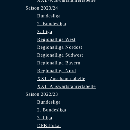
XXL-Auswärtsfahrertabelle
Saison 2023/24
Bundesliga
2. Bundesliga
3. Liga
Regionalliga West
Regionalliga Nordost
Regionalliga Südwest
Regionalliga Bayern
Regionalliga Nord
XXL-Zuschauertabelle
XXL-Auswärtsfahrertabelle
Saison 2022/23
Bundesliga
2. Bundesliga
3. Liga
DFB-Pokal