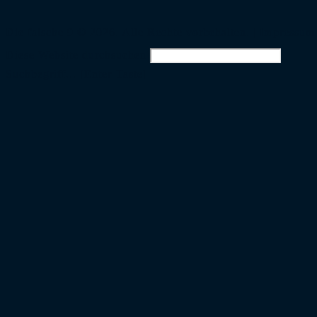
Die falsche 9 © 2026. Alle Rechte vorbehalten. |
Impressum
Diese Website durchsuchen
Suchbegriff... [Enter-Taste]