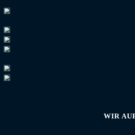
Niederrheinpokal
3. LIGA (III)
Fortuna Düsseldorf
MSV Duisburg
Rot-Weiss Essen
REGIONALLIGA WEST (IV)
1. FC Bocholt
Rot-Weiß Oberhausen
→ Zur kompletten Tabelle
WIR AU