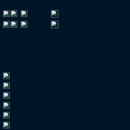
Samstag
:
14:30 Uhr
:
20:30 Uhr
EUROPAPOKAL-QUALIFIKATION
ZUSCHAUER 2026/27
Bundesliga
0
2. Bundesliga
0
3. Liga
0
RL Nordost
112.246
RL Bayern
26.522
RL West
10.669