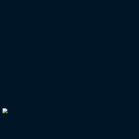
Saisonvorschau FC Bayern München: Auf der
Beitrag veröffentlicht:
16. August 2019