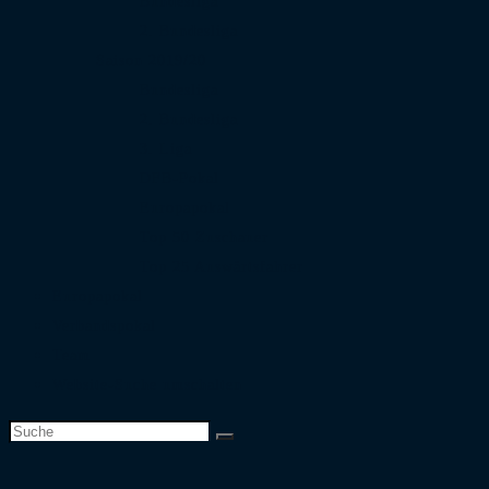
Bundesliga
2. Bundesliga
Saison 2019/20
Bundesliga
2. Bundesliga
3. Liga
DFB-Pokal
Europapokal
Top 50 Zuschauer
Top 25 Auswärtsfahrer
Europapokal
Verbandspokal
Team
Website-Suche umschalten