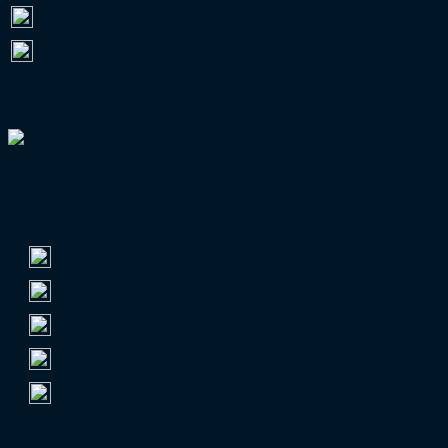
RL Nord
10.218
RL Südwest
0
VERBANDSPOKAL-GUIDE
TOP 5 NACH ZUSCHAUERN
Regionalliga Nordost
1.
FC Erzgebirge Aue
Ø 9.438
2.
Hallescher FC
Ø 8.942
3.
Chemnitzer FC
Ø 7.821
4.
FC Rot-Weiß Erfurt
Ø 7.550
5.
FC Carl Zeiss Jena
Ø 7.258
VERBANDSPOKAL – NOCH IM RENNEN