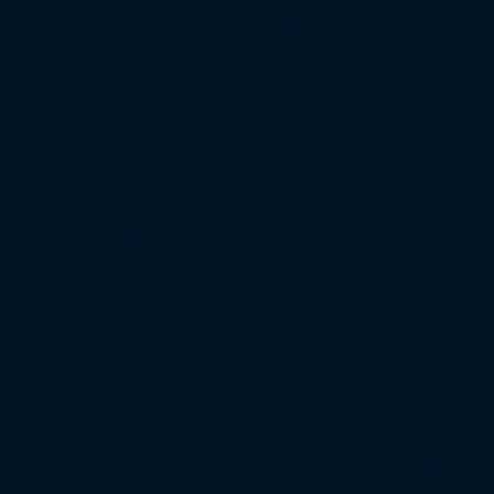
Freiburger abermals durchwachsen. Nach einem Unentschie
folgten allerdings drei Siege am Stück gegen Bremen, Schal
Die April-Torschützen:
Michael Gregoritsch,
2 Tore
Lucas Höler,
2 Tore
Ritsu Doan, 1
Tor
Matthias Ginter, 1
Tor
Vincenzo Grifo, 1
Tor
Roland Sallai, 1
Tor
Mai
Nach der Königsklasse gegriffen, (erneut) in der Europa Lea
Möglichkeit auf die historisch erste Champions League Teil
sein letztes Tor für den Sport-Club. Mit einer Niederlage in