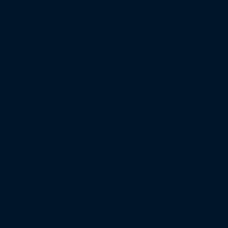
August
Start nach Maß in die neue Saison! Zum Auftakt siegt der S
den Siegtreffer gegen Werder Bremen. Das neue Freiburger 
Die August-Torschützen:
Maximilian Philipp, 1
Tor
Roland Sallai, 1
Tor
Attila Szalai,
1 Eigentor (TSG Hoffenheim)
September