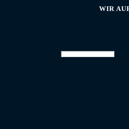
WIR AU
Die falsche 9 © 2026. Alle Rechte vorbehalten. |
Impressum
Diese Website durchsuchen
Suchbegriff... [Enter-Taste]