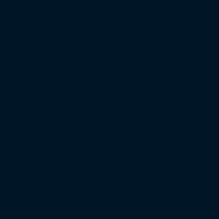
Stuttgart und Bochum sowie einem Unentschieden gegen Leve
Die Februar-Torschützen:
Vincenzo Grifo,
3 Tore
Lucas Höler,
2 Tore
Michael Gregoritsch,
1 Tor
März
Durch dem März marschierte der SC Freiburg ungeschlagen
gegen Hoffenheim. Nach Spieltag 25 waren die Breisgauer w
Die März-Torschützen: