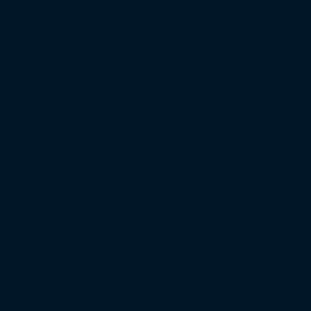
Ritsu Doan,
2 Tore
Maximilian Eggestein, 1
Tor
April
Spätestens Ende April war allen klar: der SC Freiburg spielt