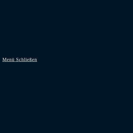
Zum Inhalt springen
Menü
Schließen
Start
Supporter
Zuschauer
Saison 2026/27
Bundesliga
2. Bundesliga
3. Liga