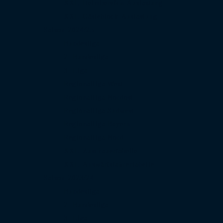
XXL-Heimbereich-Auslastung
XXL-Gästeblock-Auslastung
Saison 2024/25
Bundesliga
2. Bundesliga
3. Liga
Regionalliga West
Regionalliga Nordost
Regionalliga Südwest
Regionalliga Bayern
Regionalliga Nord
XXL-Zuschauertabelle
XXL-Auswärtsfahrertabelle
Saison 2023/24
Bundesliga
2. Bundesliga
3. Liga