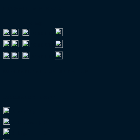
FUSSBALL IM FREE-TV
Freitag
:
19:00 Uhr
:
19:00 Uhr
:
20:30 Uhr
EUROPAPOKAL-QUALIFIKATION
ZUSCHAUER 2026/27
Bundesliga
0
2. Bundesliga
0
3. Liga
0