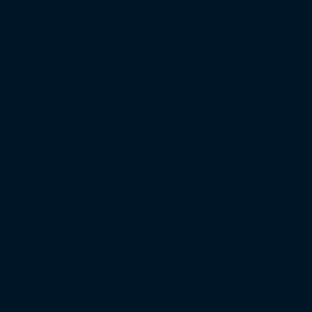
Die Mai-Torschützen:
Vincenzo Grifo,
2 Tore
Manuel Gulde, 1
Tor
Christian Günter, 1
Tor
Nils Petersen, 1
Tor