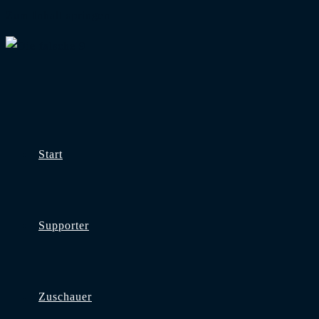
Zum Inhalt springen
Start
Supporter
Zuschauer