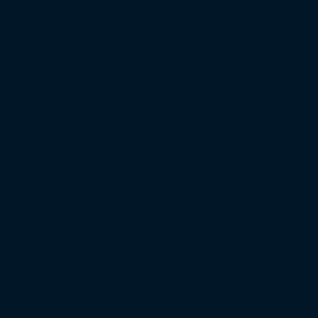
Beitrags-Kategorie:
2. Bundesliga
5 Jahre, 170 Spiele und zwei Mal 249 Punkte. Der VfL Bo
Saisons exakt gleich viele Punkte – und damit mehr als all
Jahres-Tabelle der 2. Bundesliga!
Tabelle nach Punkten
Hinter den Spitzenreitern reihen sich Fürth, St. Pauli, Kiel 
fünf Jahre zweitklassig. Dies gelang zudem dem SV Sandh
und der 1. FC Magdeburg.
[the_ad id=“3219″]
Tabelle nach Punkteschnitt
Den höchsten Punktestand fuhr der VfB Stuttgart ein. Im Sc