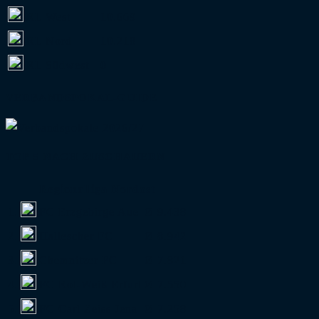
RL West
10.669
RL Nord
10.218
RL Südwest
0
VERBANDSPOKAL-GUIDE
TOP 5 NACH ZUSCHAUERN
Regionalliga Nordost
1.
FC Erzgebirge Aue
Ø 9.438
2.
Hallescher FC
Ø 8.942
3.
Chemnitzer FC
Ø 7.821
4.
FC Rot-Weiß Erfurt
Ø 7.550
5.
FC Carl Zeiss Jena
Ø 7.258