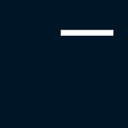
Die falsche 9 © 2026. Alle Rechte vorbehalten. |
Impressum
Diese Website durchsuchen
Suchbegriff... [Enter-Taste]