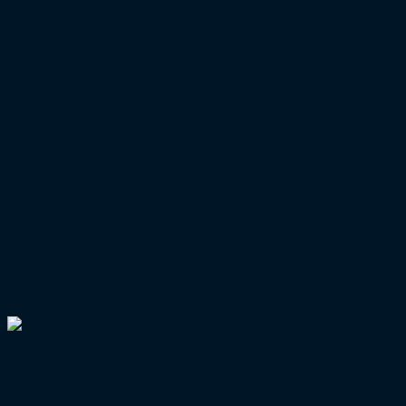
Die 5-Jahres-Tabelle der 2. Bundesliga
Beitrag veröffentlicht:
27. Juni 2021