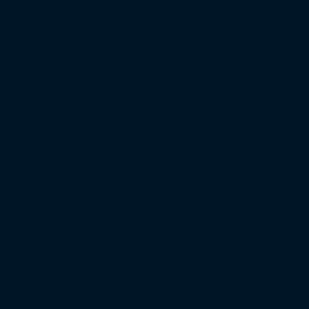
Regionalliga Nordost
Regionalliga Südwest
Regionalliga Bayern
Regionalliga West
Regionalliga Nord
Saison 2025/26
Bundesliga
2. Bundesliga
3. Liga
Regionalliga West
Regionalliga Nordost
Regionalliga Südwest
Regionalliga Bayern
Regionalliga Nord
XXL-Zuschauertabelle
XXL-Auswärtsfahrertabelle