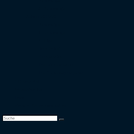
Bundesliga
2. Bundesliga
Saison 2019/20
Bundesliga
2. Bundesliga
3. Liga
DFB-Pokal
Europapokal
Top 50 Zuschauer
Top 25 Auswärtsfahrer
Europapokal
Verbandspokal
Team
Website-Suche umschalten