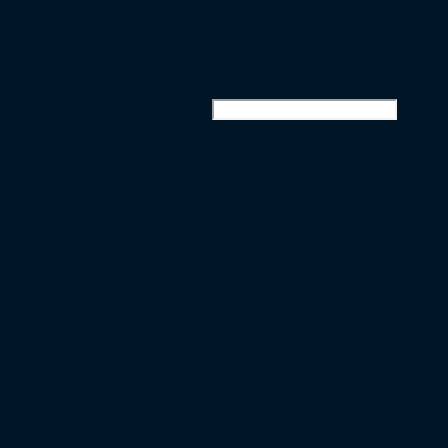
Die falsche 9 © 2026. Alle Rechte vorbehalten. |
Impressum
Diese Website durchsuchen
Suchbegriff... [Enter-Taste]