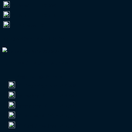
RL West
10.669
RL Nord
10.218
RL Südwest
0
VERBANDSPOKAL-GUIDE
TOP 5 NACH ZUSCHAUERN
Regionalliga Nordost
1.
FC Erzgebirge Aue
Ø 9.438
2.
Hallescher FC
Ø 8.942
3.
Chemnitzer FC
Ø 7.821
4.
FC Rot-Weiß Erfurt
Ø 7.550
5.
FC Carl Zeiss Jena
Ø 7.258