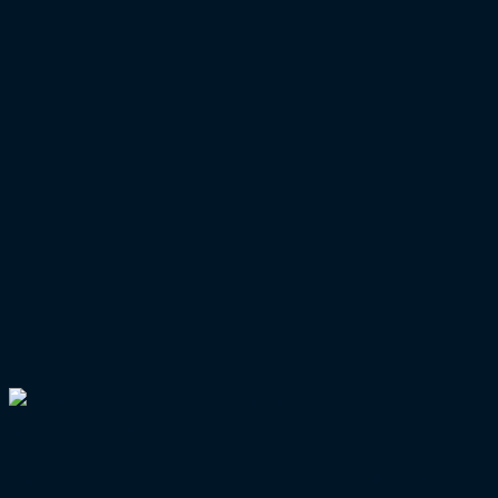
Foto: Instagram: @foto_matze
Vier Traumstarter, Kiel und Schalke ohne Pun