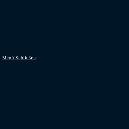
Zum Inhalt springen
Menü
Schließen
Start
Supporter
Zuschauer
Saison 2026/27
Bundesliga
2. Bundesliga
3. Liga