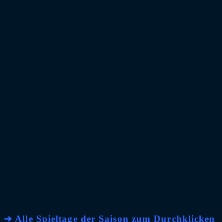
Beitrag veröffentlicht:
11. Mai 2022
Beitrags-Kategorie:
Saison 2021/22
/
Zuschauerzahlen
Kurz vor Saisonende stellt die 2. Bundesliga nochmal einen
Wochenende durchschnittlich 24.282 Zuschauer die neun Parti
2.213 Gästefans pro Partie sind ein neuer Saisonrekord.
Die meisten Zuschauer waren in den ausverkauften Arenen 
wettbewerbsübergreifend, zum zweiten Mal in dieser Saison
letzten Heimspiel ihre größte Saisonkulisse.
In Gelsenkirchen waren auch die meisten Gästefans des Spiel
den Braun-Weißen setzten auch Bremen und Rostock alle Gäs
Auswärtsspiel der Saison, ihren Auswärtsfahrerrekord für die
➔ Alle Spieltage der Saison zum Durchklicken