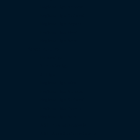
Regionalliga Nordost
Regionalliga Südwest
Regionalliga Bayern
Regionalliga West
Regionalliga Nord
Saison 2025/26
Bundesliga
2. Bundesliga
3. Liga
Regionalliga West
Regionalliga Nordost
Regionalliga Südwest
Regionalliga Bayern
Regionalliga Nord
XXL-Zuschauertabelle
XXL-Auswärtsfahrertabelle