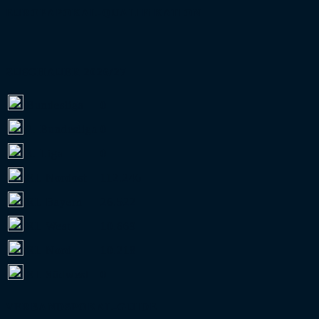
EUROPAPOKAL-QUALIFIKATION
ZUSCHAUER 2026/27
Bundesliga
0
2. Bundesliga
0
3. Liga
0
RL Nordost
112.246
RL Bayern
26.522
RL West
10.669
RL Nord
10.218
RL Südwest
0
VERBANDSPOKAL-GUIDE