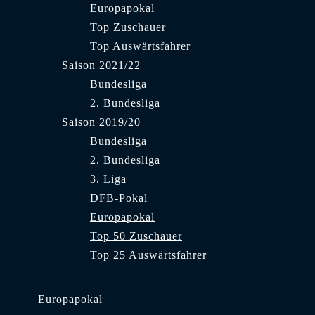
Europapokal
Top Zuschauer
Top Auswärtsfahrer
Saison 2021/22
Bundesliga
2. Bundesliga
Saison 2019/20
Bundesliga
2. Bundesliga
3. Liga
DFB-Pokal
Europapokal
Top 50 Zuschauer
Top 25 Auswärtsfahrer
Europapokal