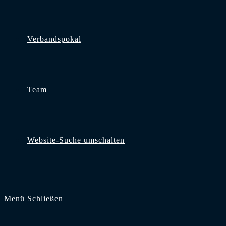
Verbandspokal
Team
Website-Suche umschalten
Menü
Schließen