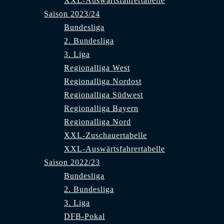
XXL-Auswärtsfahrertabelle
Saison 2023/24
Bundesliga
2. Bundesliga
3. Liga
Regionalliga West
Regionalliga Nordost
Regionalliga Südwest
Regionalliga Bayern
Regionalliga Nord
XXL-Zuschauertabelle
XXL-Auswärtsfahrertabelle
Saison 2022/23
Bundesliga
2. Bundesliga
3. Liga
DFB-Pokal