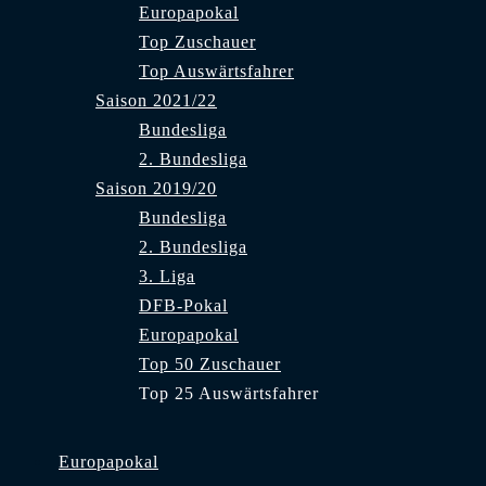
Europapokal
Top Zuschauer
Top Auswärtsfahrer
Saison 2021/22
Bundesliga
2. Bundesliga
Saison 2019/20
Bundesliga
2. Bundesliga
3. Liga
DFB-Pokal
Europapokal
Top 50 Zuschauer
Top 25 Auswärtsfahrer
Europapokal