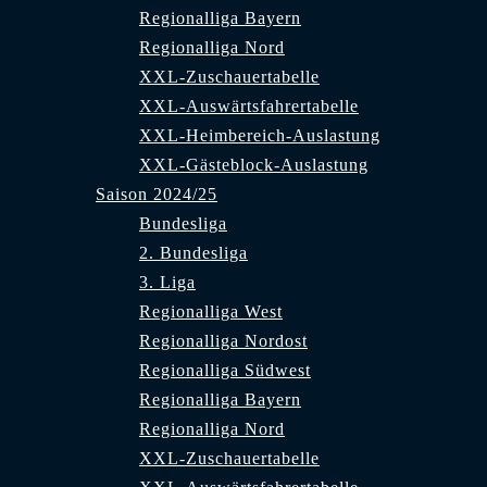
Regionalliga Bayern
Regionalliga Nord
XXL-Zuschauertabelle
XXL-Auswärtsfahrertabelle
XXL-Heimbereich-Auslastung
XXL-Gästeblock-Auslastung
Saison 2024/25
Bundesliga
2. Bundesliga
3. Liga
Regionalliga West
Regionalliga Nordost
Regionalliga Südwest
Regionalliga Bayern
Regionalliga Nord
XXL-Zuschauertabelle