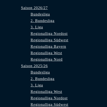
Saison 2026/27
Bundesliga
2. Bundesliga
3. Liga
Regionalliga Nordost
Regionalliga Südwest
Regionalliga Bayern
Regionalliga West
Regionalliga Nord
Saison 2025/26
Bundesliga
2. Bundesliga
3. Liga
Regionalliga West
Regionalliga Nordost
Regionalliga Südwest