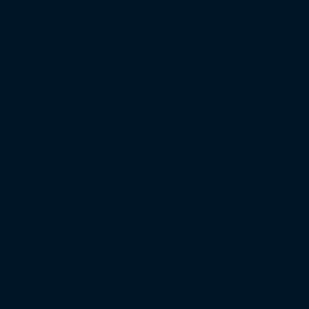
Regionalliga West
Regionalliga Nordost
Regionalliga Südwest
Regionalliga Bayern
Regionalliga Nord
XXL-Zuschauertabelle
XXL-Auswärtsfahrertabelle
XXL-Heimbereich-Auslastung
XXL-Gästeblock-Auslastung
Saison 2024/25
Bundesliga
2. Bundesliga
3. Liga
Regionalliga West
Regionalliga Nordost
Regionalliga Südwest
Regionalliga Bayern