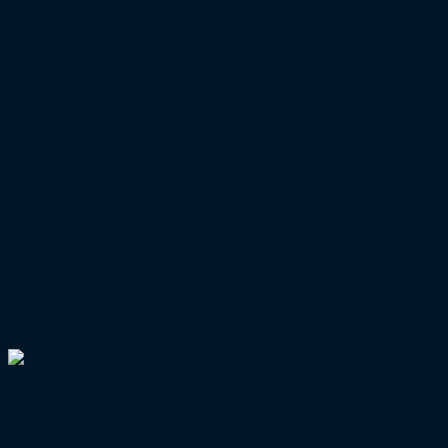
Foto: Instagram @vitleo_sport
Alle Herbstmeister und Meister der Bundesli