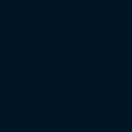
Regionalliga Nordost
Regionalliga Südwest
Regionalliga Bayern
Regionalliga West
Regionalliga Nord
Saison 2025/26
Bundesliga
2. Bundesliga
3. Liga
Regionalliga West
Regionalliga Nordost
Regionalliga Südwest
Regionalliga Bayern
Regionalliga Nord
XXL-Zuschauertabelle
XXL-Auswärtsfahrertabelle