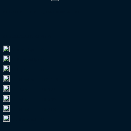
EUROPAPOKAL-QUALIFIKATION
ZUSCHAUER 2026/27
Bundesliga
0
2. Bundesliga
0
3. Liga
0
RL Nordost
112.246
RL Bayern
26.522
RL West
10.669
RL Nord
10.218
RL Südwest
0