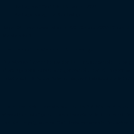
Beitrag veröffentlicht:
13. Januar 2024
Beitrags-Kategorie:
Bundesliga
Bayer 04 Leverkusen ist nach 2001/02 und 2009/10 zum drit
Meisterschaft.
Die Herbstmeister der Bundesliga
Die Werkself verlor keines der 17 Hinrundenspiele – dies g
allerdings zehn Punkte weniger erspielt. Der FC Bayern ist
Tabelle zur Hälfte der Saison. Insgesamt standen die Münch
Hinter dem Rekordmeister wurden der SV Werder Bremen (s
viermal) am häufigsten Hinrundenmeister. Mit Eintracht F
und RB Leipzig wurden fünf Herbstmeister nie Deutscher Me