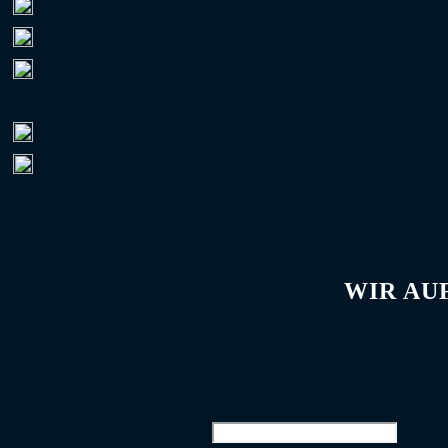
Fortuna Düsseldorf
MSV Duisburg
Rot-Weiss Essen
REGIONALLIGA WEST (IV)
1. FC Bocholt
Rot-Weiß Oberhausen
→ Zur kompletten Tabelle
WIR AU
Die falsche 9 © 2026. Alle Rechte vorbehalten. |
Impressum
Diese Website durchsuchen