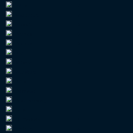
Fürth
7
Magdeburg
7
Frankfurt
6
Bremen
6
Bochum
6
Kiel
6
Münster
6
Augsburg
5
Köln
5
Darmstadt
5
Braunschweig
5
ULM
5
Hoffenheim
4
Freiburg
4