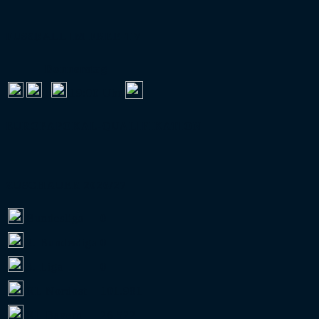
FUSSBALL IM FREE-TV
Donnerstag
:
19:00 Uhr
EUROPAPOKAL-QUALIFIKATION
ZUSCHAUER 2026/27
Bundesliga
0
2. Bundesliga
0
3. Liga
0
RL Nordost
101.981
RL Bayern
26.522