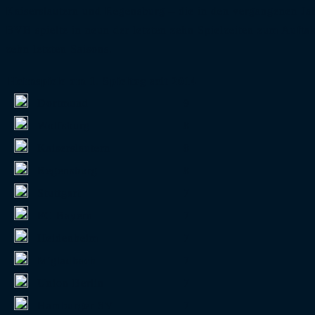
Kaiserslautern und Regensburg – die in den vergangenen Jahr
BVB spielte in neun der letzten zehn Spielzeiten zum Auftak
zehn letzten Saisons.
Heimspiele am 1. Spieltag seit 2014
Dortmund
9
Wolfsburg
8
Kaiserslautern
8
Regensburg
8
Stuttgart
7
FC Bayern
7
Heidenheim
7
M'gladbach
7
Union Berlin
7
Hamburger SV
7