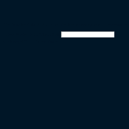
Die falsche 9 © 2026. Alle Rechte vorbehalten. |
Impressum
Diese Website durchsuchen
Suchbegriff... [Enter-Taste]