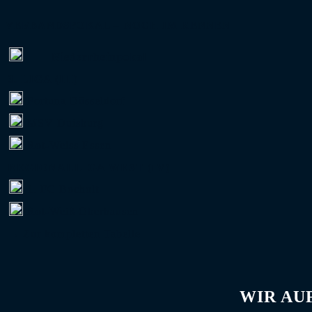
VERBANDSPOKAL – NOCH IM RENNEN
Niederrheinpokal
3. LIGA (III)
Fortuna Düsseldorf
MSV Duisburg
Rot-Weiss Essen
REGIONALLIGA WEST (IV)
1. FC Bocholt
Rot-Weiß Oberhausen
→ Zur kompletten Tabelle
WIR AU