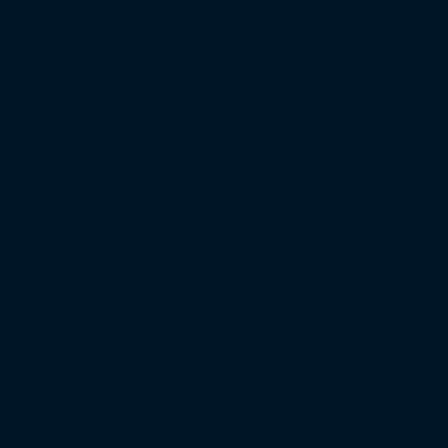
Regionalliga West
Regionalliga Nordost
Regionalliga Südwest
Regionalliga Bayern
Regionalliga Nord
XXL-Zuschauertabelle
XXL-Auswärtsfahrertabelle
Saison 2022/23
Bundesliga
2. Bundesliga
3. Liga
DFB-Pokal
Europapokal
Top Zuschauer
Top Auswärtsfahrer
Saison 2021/22