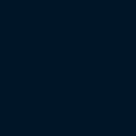
Start
Supporter
Zuschauer
Saison 2026/27
Bundesliga
2. Bundesliga
3. Liga
Regionalliga Nordost
Regionalliga Südwest
Regionalliga Bayern
Regionalliga West
Regionalliga Nord
Saison 2025/26
Bundesliga
2. Bundesliga
3. Liga