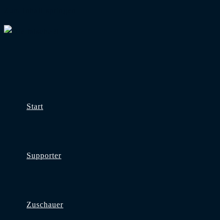
Zum Inhalt springen
Start
Supporter
Zuschauer