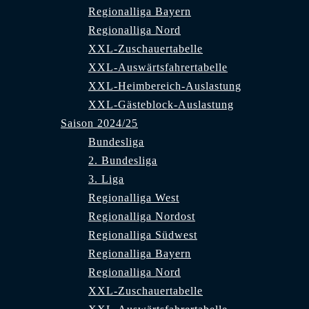
Regionalliga Bayern
Regionalliga Nord
XXL-Zuschauertabelle
XXL-Auswärtsfahrertabelle
XXL-Heimbereich-Auslastung
XXL-Gästeblock-Auslastung
Saison 2024/25
Bundesliga
2. Bundesliga
3. Liga
Regionalliga West
Regionalliga Nordost
Regionalliga Südwest
Regionalliga Bayern
Regionalliga Nord
XXL-Zuschauertabelle