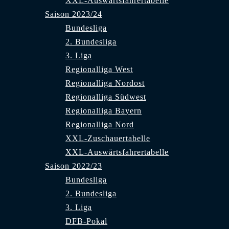
XXL-Auswärtsfahrertabelle
Saison 2023/24
Bundesliga
2. Bundesliga
3. Liga
Regionalliga West
Regionalliga Nordost
Regionalliga Südwest
Regionalliga Bayern
Regionalliga Nord
XXL-Zuschauertabelle
XXL-Auswärtsfahrertabelle
Saison 2022/23
Bundesliga
2. Bundesliga
3. Liga
DFB-Pokal