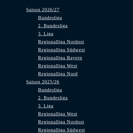
Saison 2026/27
Bundesliga
2. Bundesliga
3. Liga
Regionalliga Nordost
Regionalliga Südwest
Regionalliga Bayern
Regionalliga West
Regionalliga Nord
Saison 2025/26
Bundesliga
2. Bundesliga
3. Liga
Regionalliga West
Regionalliga Nordost
Regionalliga Südwest