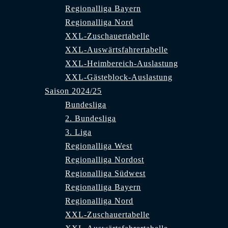
Regionalliga Bayern
Regionalliga Nord
XXL-Zuschauertabelle
XXL-Auswärtsfahrertabelle
XXL-Heimbereich-Auslastung
XXL-Gästeblock-Auslastung
Saison 2024/25
Bundesliga
2. Bundesliga
3. Liga
Regionalliga West
Regionalliga Nordost
Regionalliga Südwest
Regionalliga Bayern
Regionalliga Nord
XXL-Zuschauertabelle