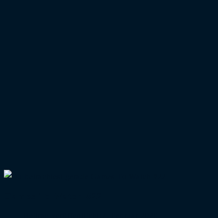
Games To Watch #22
Beitrag veröffentlicht:
7. Februar 2020