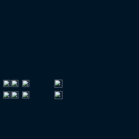
Vorheriger Beitrag
Games To Watch #21
Nächster Beitrag
Games To Watch #23
VERMARKTUNGSPARTNER
FUSSBALL IM FREE-TV
Samstag
:
14:30 Uhr
:
20:30 Uhr
EUROPAPOKAL-QUALIFIKATION
ZUSCHAUER 2026/27