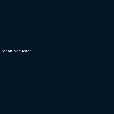
Zum Inhalt springen
Menü
Schließen
Start
Supporter
Zuschauer
Saison 2026/27
Bundesliga
2. Bundesliga
3. Liga