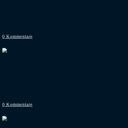
Uerdingen vor dem HSV, VfB und 1860: Traine
Pál Dárdai ist zurück auf der Trainerbank!
(mehr …)
0 Kommentare
30. Januar 2021
Foto: nur-der-scf.de
Bundesliga
Dieser Spieler gaben 2020 ihr Profidebüt in 
Für 43 Spieler erfüllte sich in diesem Jahr ein Kindheitstra
0 Kommentare
30. Dezember 2020
Top 60