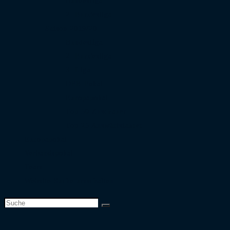
Bundesliga
2. Bundesliga
Saison 2019/20
Bundesliga
2. Bundesliga
3. Liga
DFB-Pokal
Europapokal
Top 50 Zuschauer
Top 25 Auswärtsfahrer
Europapokal
Verbandspokal
Team
Website-Suche umschalten