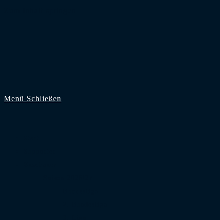
Zum Inhalt springen
Menü
Schließen
Start
Supporter
Zuschauer
Saison 2026/27
Bundesliga
2. Bundesliga
3. Liga