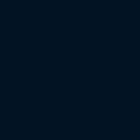
Regionalliga West
Regionalliga Nordost
Regionalliga Südwest
Regionalliga Bayern
Regionalliga Nord
XXL-Zuschauertabelle
XXL-Auswärtsfahrertabelle
Saison 2022/23
Bundesliga
2. Bundesliga
3. Liga
DFB-Pokal
Europapokal
Top Zuschauer
Top Auswärtsfahrer
Saison 2021/22