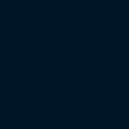
Beitrag veröffentlicht:
30. Januar 2021
Beitrags-Kategorie:
2. Bundesliga
/
3. Liga
/
Bundeslig
Pál Dárdai ist zurück auf der Trainerbank!
In Frankfurt gab 
seit der Saison 2010/11.
Nur zwölf Vereine, die aktuell in den ersten drei Ligen spi
21 Trainern die Statistik an. Gefolgt werden die Krefelder
2010/11 für mindestens ein Spiel auf der Bank saßen. Nur d
keinen Trainerwechsel. Trainer Frank Schmidt wird am Sonnt
Definition: Gezählt werden alle Trainer, die mindestens ein 
gezählt. Werden diese ohne zwischenzeitlichen Trainerwechse
Hansi Flick). Trainer und Interimstrainer die zwei oder me
gezählt. Nicht mit in die Wertung zählen Trainer, die den C