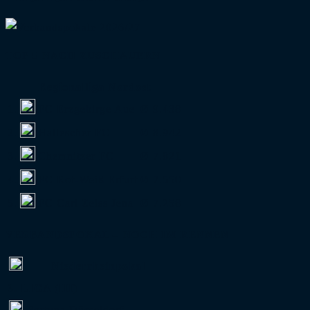
TOP 5 NACH ZUSCHAUERN
Regionalliga Nordost
1.
FC Erzgebirge Aue
Ø 9.438
2.
Hallescher FC
Ø 8.942
3.
Chemnitzer FC
Ø 7.821
4.
FC Rot-Weiß Erfurt
Ø 7.550
5.
FC Carl Zeiss Jena
Ø 7.258
VERBANDSPOKAL – NOCH IM RENNEN
Niederrheinpokal
3. LIGA (III)
Fortuna Düsseldorf