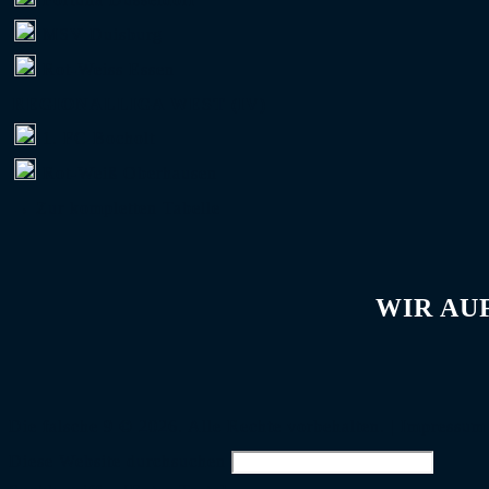
MSV Duisburg
Rot-Weiss Essen
REGIONALLIGA WEST (IV)
1. FC Bocholt
Rot-Weiß Oberhausen
→ Zur kompletten Tabelle
WIR AU
Die falsche 9 © 2026. Alle Rechte vorbehalten. |
Impressum
Diese Website durchsuchen