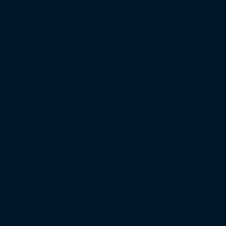
Regionalliga West
Regionalliga Nordost
Regionalliga Südwest
Regionalliga Bayern
Regionalliga Nord
XXL-Zuschauertabelle
XXL-Auswärtsfahrertabelle
Saison 2022/23
Bundesliga
2. Bundesliga
3. Liga
DFB-Pokal
Europapokal
Top Zuschauer
Top Auswärtsfahrer
Saison 2021/22