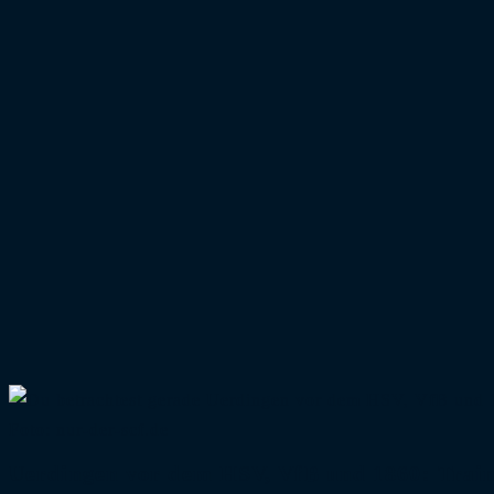
Foto: nur-der-scf.de
Uerdingen vor dem HSV, VfB und 1860: Traine