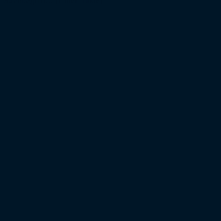
Suchbegriff... [Enter-Taste]