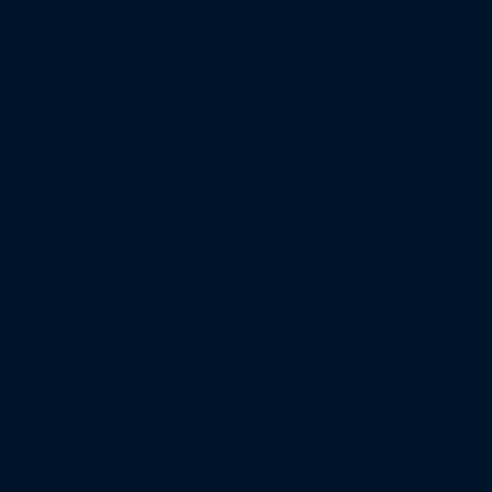
XXL-Heimbereich-Auslastung
XXL-Gästeblock-Auslastung
Saison 2024/25
Bundesliga
2. Bundesliga
3. Liga
Regionalliga West
Regionalliga Nordost
Regionalliga Südwest
Regionalliga Bayern
Regionalliga Nord
XXL-Zuschauertabelle
XXL-Auswärtsfahrertabelle
Saison 2023/24
Bundesliga
2. Bundesliga
3. Liga