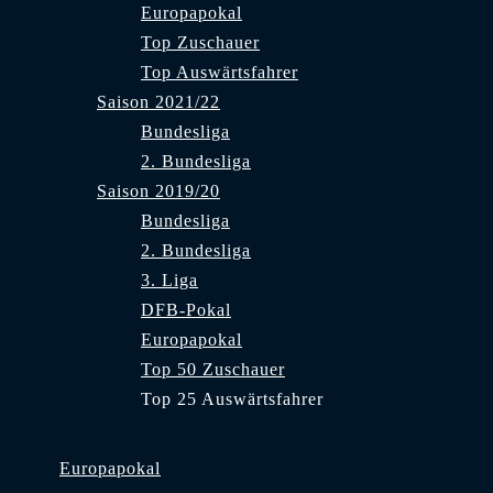
Europapokal
Top Zuschauer
Top Auswärtsfahrer
Saison 2021/22
Bundesliga
2. Bundesliga
Saison 2019/20
Bundesliga
2. Bundesliga
3. Liga
DFB-Pokal
Europapokal
Top 50 Zuschauer
Top 25 Auswärtsfahrer
Europapokal