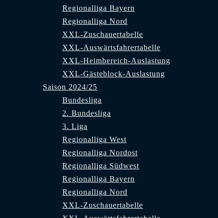
Regionalliga Bayern
Regionalliga Nord
XXL-Zuschauertabelle
XXL-Auswärtsfahrertabelle
XXL-Heimbereich-Auslastung
XXL-Gästeblock-Auslastung
Saison 2024/25
Bundesliga
2. Bundesliga
3. Liga
Regionalliga West
Regionalliga Nordost
Regionalliga Südwest
Regionalliga Bayern
Regionalliga Nord
XXL-Zuschauertabelle