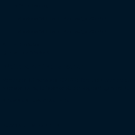
VfB Oldenburg
Teilnehmerfeld der 1. Bundesliga 2022/23
Teilnehmerfeld der 2. Bundesliga 2022/23
Autor:
Christian
Quelle:
Die falsche 9
Weitere Artikel ansehen
Vorheriger Beitrag
Saison 2021/22: Tore und Gegentore der 
Nächster Beitrag
Teilnehmerfeld der Regionalliga Nord 2022
VERMARKTUNGSPARTNER
FUSSBALL IM FREE-TV