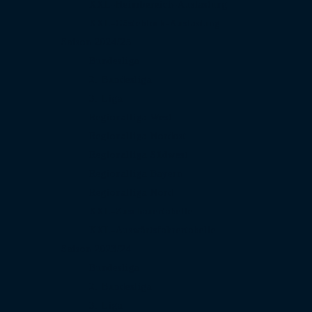
XXL-Heimbereich-Auslastung
XXL-Gästeblock-Auslastung
Saison 2024/25
Bundesliga
2. Bundesliga
3. Liga
Regionalliga West
Regionalliga Nordost
Regionalliga Südwest
Regionalliga Bayern
Regionalliga Nord
XXL-Zuschauertabelle
XXL-Auswärtsfahrertabelle
Saison 2023/24
Bundesliga
2. Bundesliga
3. Liga