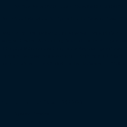
Beitrags-Kategorie:
3. Liga
/
Deutschland
/
Landkarte
Am 22. Juli startet die 3. Liga in ihre 15. Saison! Diese 20
Magdeburg, Braunschweig und Kaiserslautern sind als Zweitl
stiegen Dresden, Aue und Ingolstadt ab. In der 3. Liga mus
Türkgügü München den Gang in die Regionalliga antreten. A
In den Aufstiegsspielen setzte sich Oldenburg mit 3:2 nac
nach 25 Jahren – die Rückkehr in den deutschen Profifußbal
Teilnehmer der Saison 2022/23:
Dynamo Dresden
FC Erzgebirge Aue