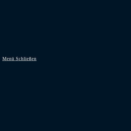
Zum Inhalt springen
Menü
Schließen
Start
Supporter
Zuschauer
Saison 2026/27
Bundesliga
2. Bundesliga
3. Liga