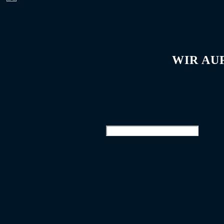
→ Zur kompletten Tabelle
WIR AU
Die falsche 9 © 2026. Alle Rechte vorbehalten. |
Impressum
Diese Website durchsuchen
Suchbegriff... [Enter-Taste]