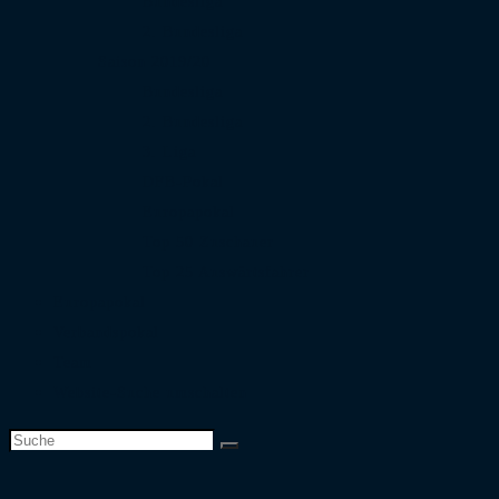
Bundesliga
2. Bundesliga
Saison 2019/20
Bundesliga
2. Bundesliga
3. Liga
DFB-Pokal
Europapokal
Top 50 Zuschauer
Top 25 Auswärtsfahrer
Europapokal
Verbandspokal
Team
Website-Suche umschalten