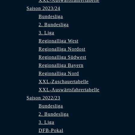
XXL-Auswärtsfahrertabelle
Saison 2023/24
Bundesliga
2. Bundesliga
3. Liga
Regionalliga West
Regionalliga Nordost
Regionalliga Südwest
Regionalliga Bayern
Regionalliga Nord
XXL-Zuschauertabelle
XXL-Auswärtsfahrertabelle
Saison 2022/23
Bundesliga
2. Bundesliga
3. Liga
DFB-Pokal