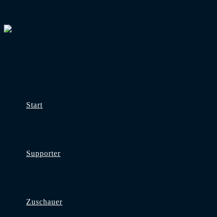
Zum Inhalt springen
Start
Supporter
Zuschauer