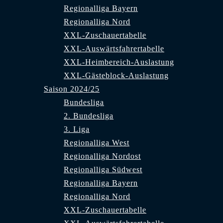
Regionalliga Bayern
Regionalliga Nord
XXL-Zuschauertabelle
XXL-Auswärtsfahrertabelle
XXL-Heimbereich-Auslastung
XXL-Gästeblock-Auslastung
Saison 2024/25
Bundesliga
2. Bundesliga
3. Liga
Regionalliga West
Regionalliga Nordost
Regionalliga Südwest
Regionalliga Bayern
Regionalliga Nord
XXL-Zuschauertabelle