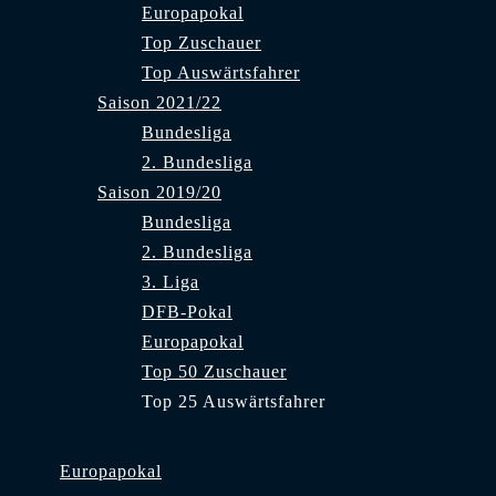
Europapokal
Top Zuschauer
Top Auswärtsfahrer
Saison 2021/22
Bundesliga
2. Bundesliga
Saison 2019/20
Bundesliga
2. Bundesliga
3. Liga
DFB-Pokal
Europapokal
Top 50 Zuschauer
Top 25 Auswärtsfahrer
Europapokal