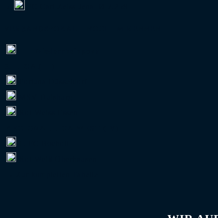
5.
FC Carl Zeiss Jena
Ø 7.258
VERBANDSPOKAL – NOCH IM RENNEN
Niederrheinpokal
3. LIGA (III)
Fortuna Düsseldorf
MSV Duisburg
Rot-Weiss Essen
REGIONALLIGA WEST (IV)
1. FC Bocholt
Rot-Weiß Oberhausen
→ Zur kompletten Tabelle