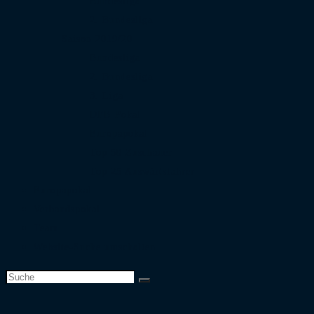
Bundesliga
2. Bundesliga
Saison 2019/20
Bundesliga
2. Bundesliga
3. Liga
DFB-Pokal
Europapokal
Top 50 Zuschauer
Top 25 Auswärtsfahrer
Europapokal
Verbandspokal
Team
Website-Suche umschalten