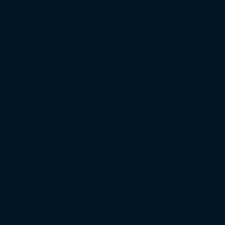
XXL-Heimbereich-Auslastung
XXL-Gästeblock-Auslastung
Saison 2024/25
Bundesliga
2. Bundesliga
3. Liga
Regionalliga West
Regionalliga Nordost
Regionalliga Südwest
Regionalliga Bayern
Regionalliga Nord
XXL-Zuschauertabelle
XXL-Auswärtsfahrertabelle
Saison 2023/24
Bundesliga
2. Bundesliga
3. Liga