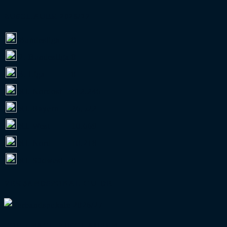
ZUSCHAUER 2026/27
Bundesliga
0
2. Bundesliga
0
3. Liga
0
RL Nordost
112.246
RL Bayern
26.522
RL West
10.669
RL Nord
10.218
RL Südwest
0
VERBANDSPOKAL-GUIDE
TOP 5 NACH ZUSCHAUERN