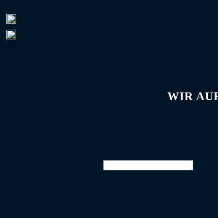
REGIONALLIGA WEST (IV)
1. FC Bocholt
Rot-Weiß Oberhausen
→ Zur kompletten Tabelle
WIR AU
Die falsche 9 © 2026. Alle Rechte vorbehalten. |
Impressum
Diese Website durchsuchen
Suchbegriff... [Enter-Taste]