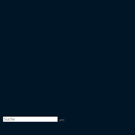
Bundesliga
2. Bundesliga
Saison 2019/20
Bundesliga
2. Bundesliga
3. Liga
DFB-Pokal
Europapokal
Top 50 Zuschauer
Top 25 Auswärtsfahrer
Europapokal
Verbandspokal
Team
Website-Suche umschalten