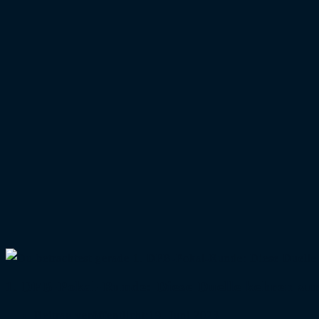
1. DFB-Pokal-Runde: Diese Duelle kehren zu
Beitrag veröffentlicht:
19. Juni 2023