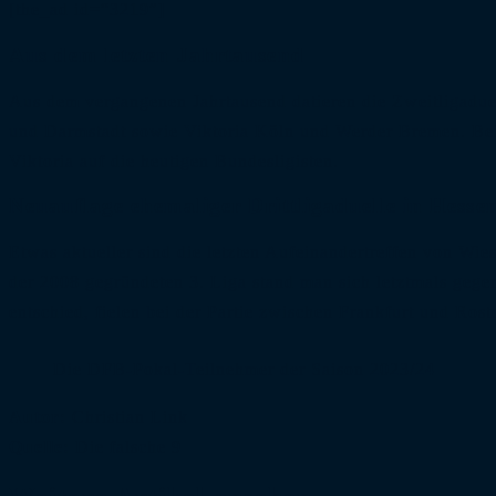
[the_ad id=“3219″]
Aus dem letzten Jahrtausend
Aus dem vergangenen Jahrtausend datieren die Zweitligadu
und Darmstadt sowie Viktoria Köln und Werder Bremen. Bei
Viktoria auf die heutigen Bundesligisten.
Neuauflage ehemaliger Drittligaduelle in Hesse
Etwas aktueller sind die letzten Aufeinandertreffen von W
der 2008 gegründeten 3. Liga stand man sich letztmals gege
entschied, fielen bei der Partie zwischen Frankfurt und Rost
Die DFB-Pokal-Teilnehmer der Saison 2023/24
Autor:
Christian Link
Quelle:
Die falsche 9