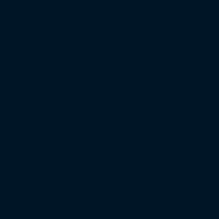
Regionalliga West
Regionalliga Nordost
Regionalliga Südwest
Regionalliga Bayern
Regionalliga Nord
XXL-Zuschauertabelle
XXL-Auswärtsfahrertabelle
XXL-Heimbereich-Auslastung
XXL-Gästeblock-Auslastung
Saison 2024/25
Bundesliga
2. Bundesliga
3. Liga
Regionalliga West
Regionalliga Nordost
Regionalliga Südwest
Regionalliga Bayern