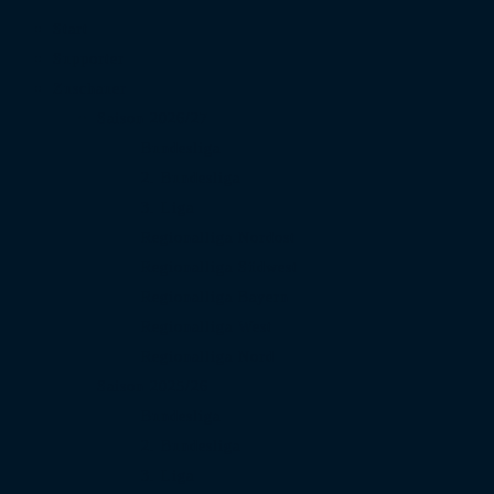
Start
Supporter
Zuschauer
Saison 2026/27
Bundesliga
2. Bundesliga
3. Liga
Regionalliga Nordost
Regionalliga Südwest
Regionalliga Bayern
Regionalliga West
Regionalliga Nord
Saison 2025/26
Bundesliga
2. Bundesliga
3. Liga