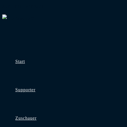
Zum Inhalt springen
Start
Supporter
Zuschauer