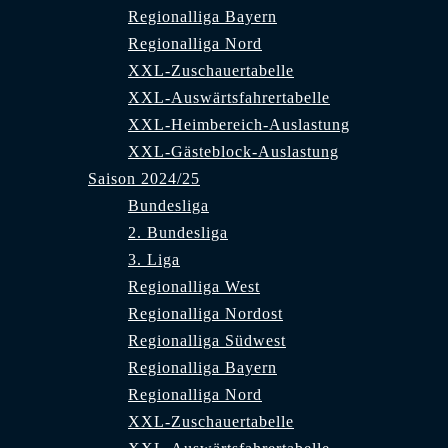
Regionalliga Bayern
Regionalliga Nord
XXL-Zuschauertabelle
XXL-Auswärtsfahrertabelle
XXL-Heimbereich-Auslastung
XXL-Gästeblock-Auslastung
Saison 2024/25
Bundesliga
2. Bundesliga
3. Liga
Regionalliga West
Regionalliga Nordost
Regionalliga Südwest
Regionalliga Bayern
Regionalliga Nord
XXL-Zuschauertabelle