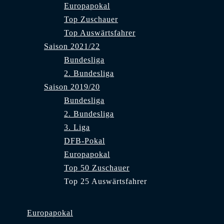
Europapokal
Top Zuschauer
Top Auswärtsfahrer
Saison 2021/22
Bundesliga
2. Bundesliga
Saison 2019/20
Bundesliga
2. Bundesliga
3. Liga
DFB-Pokal
Europapokal
Top 50 Zuschauer
Top 25 Auswärtsfahrer
Europapokal