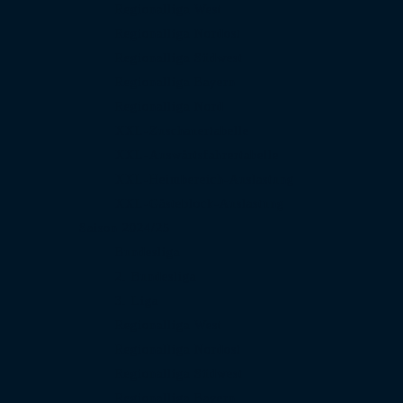
Regionalliga West
Regionalliga Nordost
Regionalliga Südwest
Regionalliga Bayern
Regionalliga Nord
XXL-Zuschauertabelle
XXL-Auswärtsfahrertabelle
XXL-Heimbereich-Auslastung
XXL-Gästeblock-Auslastung
Saison 2024/25
Bundesliga
2. Bundesliga
3. Liga
Regionalliga West
Regionalliga Nordost
Regionalliga Südwest
Regionalliga Bayern