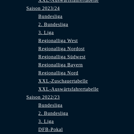
XXL-Auswärtsfahrertabelle
Saison 2023/24
Bundesliga
2. Bundesliga
3. Liga
Regionalliga West
Regionalliga Nordost
Regionalliga Südwest
Regionalliga Bayern
Regionalliga Nord
XXL-Zuschauertabelle
XXL-Auswärtsfahrertabelle
Saison 2022/23
Bundesliga
2. Bundesliga
3. Liga
DFB-Pokal