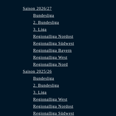
Saison 2026/27
Bundesliga
2. Bundesliga
3. Liga
Regionalliga Nordost
Regionalliga Südwest
Regionalliga Bayern
Regionalliga West
Regionalliga Nord
Saison 2025/26
Bundesliga
2. Bundesliga
3. Liga
Regionalliga West
Regionalliga Nordost
Regionalliga Südwest