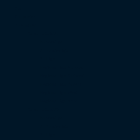
Start
Supporter
Zuschauer
Saison 2026/27
Bundesliga
2. Bundesliga
3. Liga
Regionalliga Nordost
Regionalliga Südwest
Regionalliga Bayern
Regionalliga West
Regionalliga Nord
Saison 2025/26
Bundesliga
2. Bundesliga
3. Liga