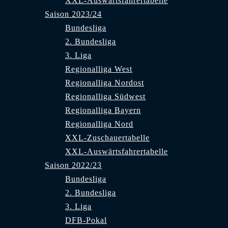
XXL-Auswärtsfahrertabelle
Saison 2023/24
Bundesliga
2. Bundesliga
3. Liga
Regionalliga West
Regionalliga Nordost
Regionalliga Südwest
Regionalliga Bayern
Regionalliga Nord
XXL-Zuschauertabelle
XXL-Auswärtsfahrertabelle
Saison 2022/23
Bundesliga
2. Bundesliga
3. Liga
DFB-Pokal